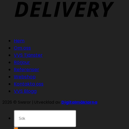
Hem
Om oss
VVS Tjänster
Rörjour
Referenser
Webshop
Kontakta oss
VVS Blogg
2026 © Swsror | Utvecklad av
Digitalmäklarna
Sök
efter: