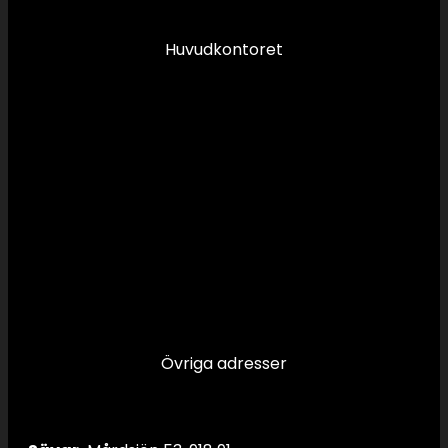
info@swsror.se
Huvudkontoret
Övriga adresser