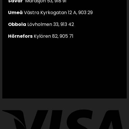
Sävar
Mårdsjön 53, 918 91
Umeå
Västra Kyrkogatan 12 A, 903 29
Obbola
Lövholmen 33, 913 42
Hörnefors
Kylören 82, 905 71