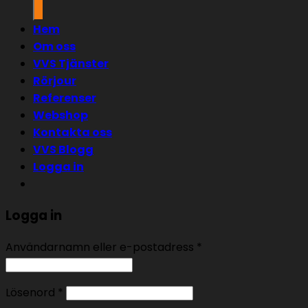
Hem
Om oss
VVS Tjänster
Rörjour
Referenser
Webshop
Kontakta oss
VVS Blogg
Logga in
Logga in
Användarnamn eller e-postadress
*
Lösenord
*