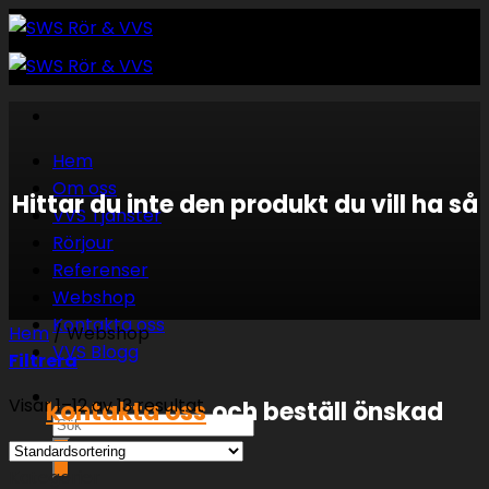
Skip
to
content
Hem
Om oss
Hittar du inte den produkt du vill ha så
VVS Tjänster
Rörjour
Referenser
Webshop
Kontakta oss
Hem
/
Webshop
VVS Blogg
Filtrera
Visar 1–12 av 13 resultat
kontakta oss
och beställ önskad
Sök
efter:
Kategorier