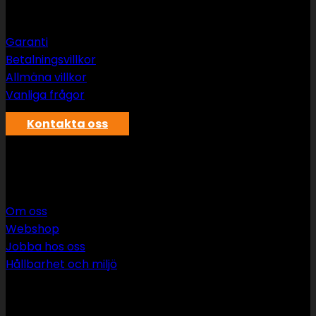
Garanti
Betalningsvillkor
Allmäna villkor
Vanliga frågor
Kontakta oss
SWS rör & vvs AB
Om oss
Webshop
Jobba hos oss
Hållbarhet och miljö
090 349 34 34