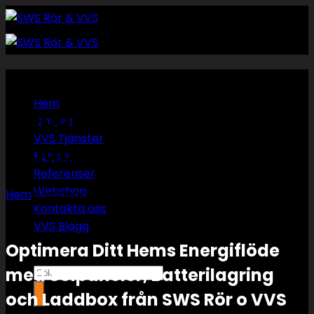
Skip
to
content
installation av
Hem
solpaneler, Batteri &
Om oss
VVS Tjänster
laddbox
Rörjour
Referenser
Webshop
Hem
/
solpaneler
Kontakta oss
VVS Blogg
Optimera Ditt Hems Energiflöde
med Solpaneler, Batterilagring
Sök
efter:
och Laddbox från SWS Rör o VVS