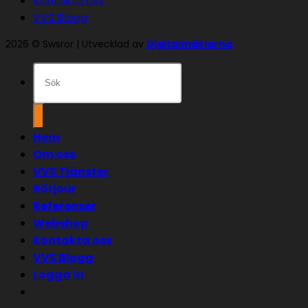
Kontakta oss
VVS Blogg
2026 © Swsror | Utvecklad av
Digitalmäklarna
Sök
efter:
Hem
Om oss
VVS Tjänster
Rörjour
Referenser
Webshop
Kontakta oss
VVS Blogg
Logga in