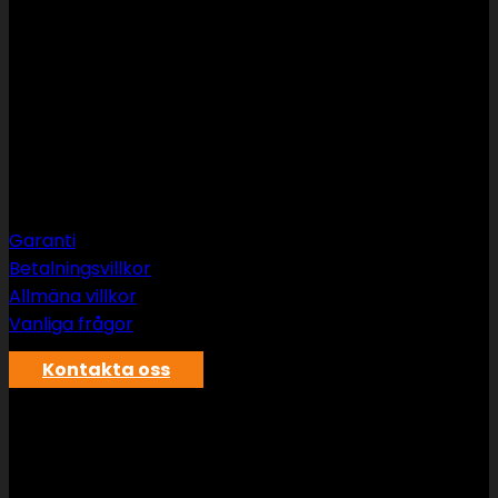
Support
Garanti
Betalningsvillkor
Allmäna villkor
Vanliga frågor
Kontakta oss
SWS rör & vvs AB