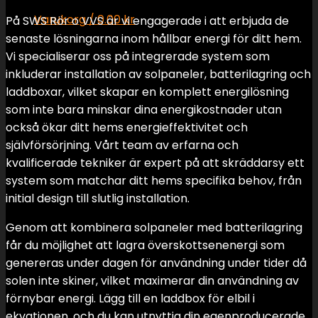
Varukorg /
0.00
kr
På SWS Rör o VVS är vi engagerade i att erbjuda de
senaste lösningarna inom hållbar energi för ditt hem.
Inga produkter i varukorgen.
Vi specialiserar oss på integrerade system som
inkluderar installation av solpaneler, batterilagring och
Varukorg
laddboxar, vilket skapar en komplett energilösning
som inte bara minskar dina energikostnader utan
Inga produkter i varukorgen.
också ökar ditt hems energieffektivitet och
självförsörjning. Vårt team av erfarna och
kvalificerade tekniker är expert på att skräddarsy ett
system som matchar ditt hems specifika behov, från
initial design till slutlig installation.
Genom att kombinera solpaneler med batterilagring
får du möjlighet att lagra överskottsenenergi som
genereras under dagen för användning under tider då
solen inte skiner, vilket maximerar din användning av
förnybar energi. Lägg till en laddbox för elbil i
ekvationen, och du kan utnyttja din egenproducerade