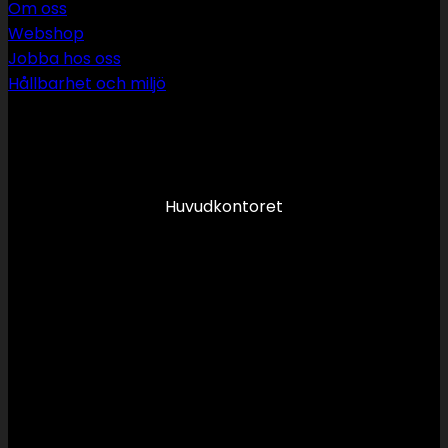
Om oss
Webshop
Jobba hos oss
Hållbarhet och miljö
090 349 34 34
info@swsror.se
Huvudkontoret