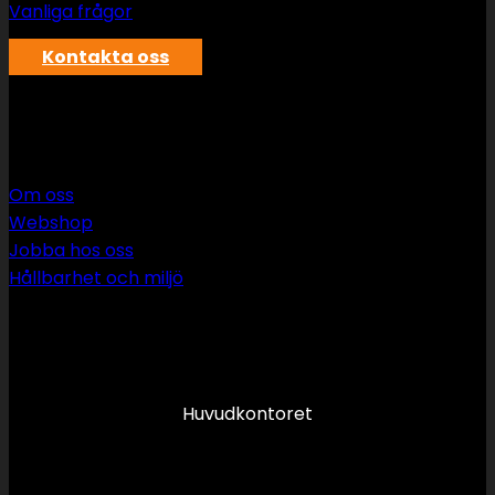
Vanliga frågor
Kontakta oss
SWS rör & vvs AB
Om oss
Webshop
Jobba hos oss
Hållbarhet och miljö
090 349 34 34
info@swsror.se
Huvudkontoret