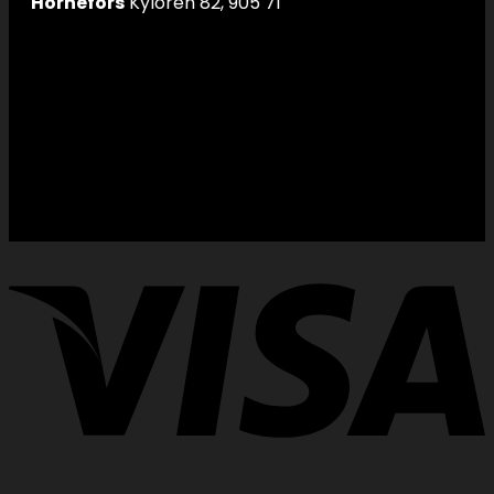
Hörnefors
Kylören 82, 905 71