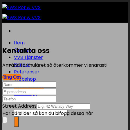
Skip
to
content
Hem
Kontakta oss
Om oss
VVS Tjänster
Rörjour
Använd formuläret så återkommer vi snarast!
Referenser
Ring Oss
Webshop
Kontakta oss
VVS Blogg
Street Address
Sök
Har du bilder så kan du bifoga dessa här
efter: