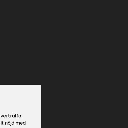
 överträffa
elt nöjd med