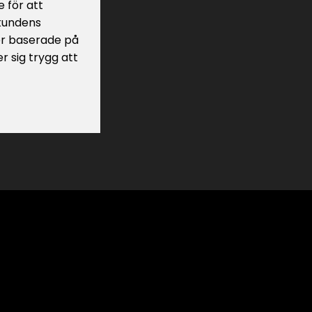
e för att
 kundens
ner baserade på
er sig trygg att