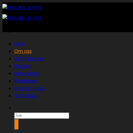
Skip
to
content
Hem
Om oss
VVS Tjänster
Rörjour
Referenser
Webshop
Kontakta oss
VVS Blogg
Sök
efter: