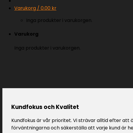
Varukorg /
0.00
kr
Inga produkter i varukorgen.
Varukorg
Inga produkter i varukorgen.
Kundfokus och Kvalitet
Kundfokus är vår prioritet. Vi strävar alltid efter att
förväntningarna och säkerställa att varje kund är h