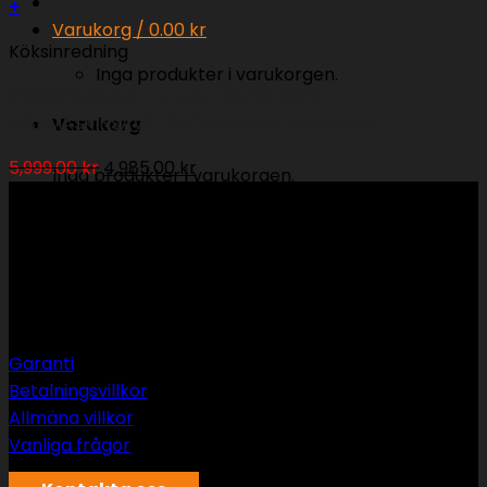
+
Varukorg /
0.00
kr
Köksinredning
Inga produkter i varukorgen.
KÖKSBLANDARE FM MATTSSON 9000E II
DISKMASKINSAVSTÄNGNING Inkl installation
Varukorg
Det
Det
5,999.00
kr
4,985.00
kr
Inga produkter i varukorgen.
ursprungliga
nuvarande
priset
priset
var:
är:
5,999.00 kr.
4,985.00 kr.
Support
Garanti
Betalningsvillkor
Allmäna villkor
Vanliga frågor