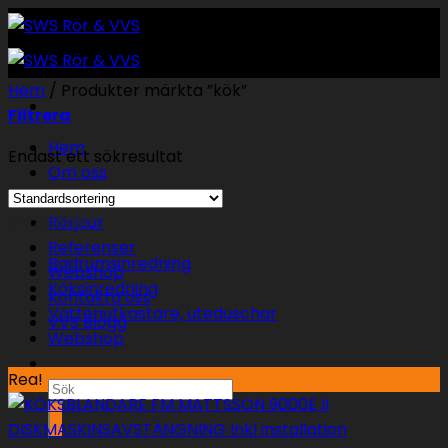
Skip
to
content
Hem
/
Produkter märkta ”kök”
Filtrera
Hem
Endast ett sökresultat
Om oss
VVS Tjänster
Kategorier
Rörjour
Referenser
Badrumsinredning
Webshop
Köksinredning
Kontakta oss
Vattenutkastare, uteduschar
VVS Blogg
Webshop
Rea!
Sök
efter: