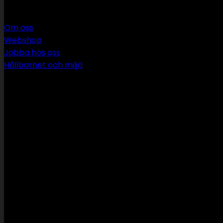
Om oss
Webshop
Jobba hos oss
Hållbarhet och miljö
090 349 34 34
info@swsror.se