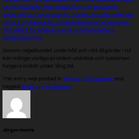
av VVS-tjänster, från installation och service till
underhåll och reparationer. Oavsett om det gäller ett
mindre problem eller större arbeten är fungerande
VVS viktigt för både komfort och fastighetens
långsiktiga skick.
Genom regelbundet underhåll och rätt åtgärder i tid
kan många vanliga problem undvikas och systemen
fungera stabilt under lång tid.
This entry was posted in
Rörjour
,
VVS Tjänster
and
tagged
Rörjour
,
VVS tjänster
.
Jörgen Hamle