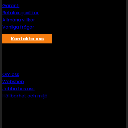
Garanti
Betalningsvillkor
Allmäna villkor
Vanliga frågor
Kontakta oss
SWS rör & vvs AB
Om oss
Webshop
Jobba hos oss
Hållbarhet och miljö
090 349 34 34
info@swsror.se