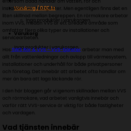
eftersom båda handlar om vatten, rör och
Varukorg /
0.00
kr
installationer i fastigheter. Men egentligen finns det en
liten skillnad mellan begreppen. En rörmokare arbetar
Inga produkter i varukorgen.
inom VVS, medan VVS är ett bredare område som
omfattar flera olika typer av installationer och
Varukorg
servicearbeten.
Inga produkter i varukorgen.
Hos
SWS Rör & VVS – VVS-tjänster
arbetar man med
allt från vattenledningar och avlopp till värmesystem,
installationer och underhåll för både privatpersoner
och företag. Det innebär att arbetet ofta handlar om
mer än bara att laga läckande rör.
I den här bloggen går vi igenom skillnaden mellan VVS
och rörmokare, vad arbetet vanligtvis innebär och
varför rätt VVS-service är viktig för både fastigheter
och vardagen.
Vad tjänsten innebär