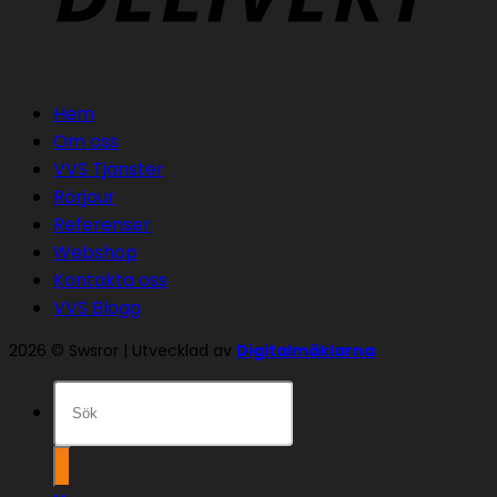
Hem
Om oss
VVS Tjänster
Rörjour
Referenser
Webshop
Kontakta oss
VVS Blogg
2026 © Swsror | Utvecklad av
Digitalmäklarna
Sök
efter: