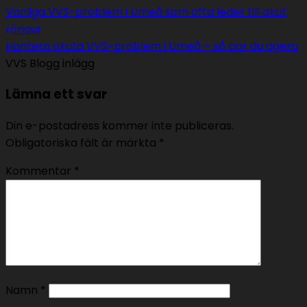
Vanliga VVS-problem i Umeå som ofta leder till akut
rörjour
Hantera akuta VVS-problem i Umeå – så bör du agera
VVS Blogg inlägg
Lämna ett svar
Din e-postadress kommer inte publiceras.
Obligatoriska fält är märkta
*
Kommentar
*
Namn
*