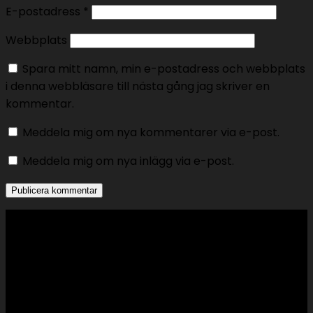
E-postadress
*
Webbplats
Spara mitt namn, min e-postadress och webbplats
i denna webbläsare till nästa gång jag skriver en
kommentar.
Meddela mig om nya kommentarer via e-post.
Meddela mig om nya inlägg via e-post.
Support