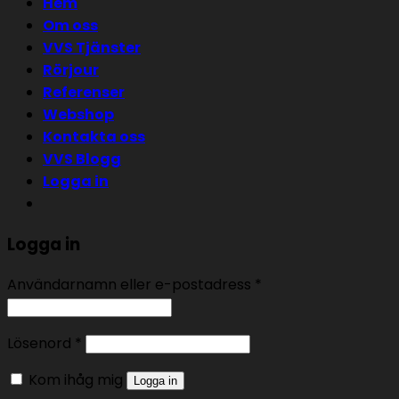
Hem
Om oss
VVS Tjänster
Rörjour
Referenser
Webshop
Kontakta oss
VVS Blogg
Logga in
Logga in
Användarnamn eller e-postadress
*
Lösenord
*
Kom ihåg mig
Logga in