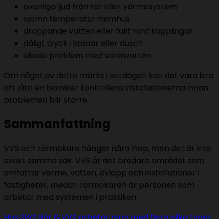
ovanliga ljud från rör eller värmesystem
ojämn temperatur inomhus
droppande vatten eller fukt runt kopplingar
dåligt tryck i kranar eller dusch
ökade problem med varmvatten
Om något av detta märks i vardagen kan det vara bra
att låta en tekniker kontrollera installationerna innan
problemen blir större.
Sammanfattning
VVS och rörmokare hänger nära ihop, men det är inte
exakt samma sak. VVS är det bredare området som
omfattar värme, vatten, avlopp och installationer i
fastigheter, medan rörmokaren är personen som
arbetar med systemen i praktiken.
Hos SWS Rör & VVS arbetar man med flera olika typer