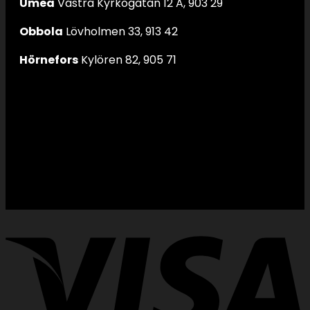
Umeå
Västra Kyrkogatan 12 A, 903 29
Obbola
Lövholmen 33, 913 42
Hörnefors
Kylören 82, 905 71