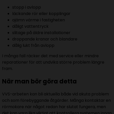
stopp i avlopp
läckande rör eller kopplingar
ojämn värme i fastigheten
dåligt vattentryck
slitage på äldre installationer
droppande kranar och blandare
dålig lukt från avlopp
I många fall räcker det med service eller mindre
reparationer för att undvika större problem längre
fram.
När man bör göra detta
VVS-arbeten kan bli aktuella både vid akuta problem
och som förebyggande åtgärder. Många kontaktar en
rörmokare när något redan har slutat fungera, men
det kan vara lika viktigt att kontrollera systemen innan