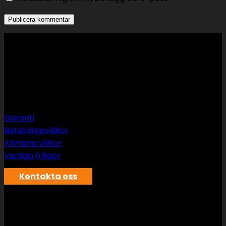
Support
Garanti
Betalningsvillkor
Allmäna villkor
Vanliga frågor
Kontakta oss
SWS rör & vvs AB