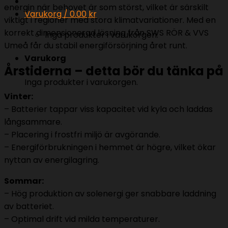
energin när behovet är som störst, vilket är särskilt
Varukorg /
0.00
kr
viktigt i regioner med stora klimatvariationer. Med en
korrekt dimensionerad lösning från SWS RÖR & VVS
Inga produkter i varukorgen.
Umeå får du stabil energiförsörjning året runt.
Varukorg
Årstiderna – detta bör du tänka på
Inga produkter i varukorgen.
Vinter:
– Batterier tappar viss kapacitet vid kyla och laddas
långsammare.
– Placering i frostfri miljö är avgörande.
– Energiförbrukningen i hemmet är högre, vilket ökar
nyttan av energilagring.
Sommar:
– Hög produktion av solenergi ger snabbare laddning
av batteriet.
– Optimal drift vid milda temperaturer.