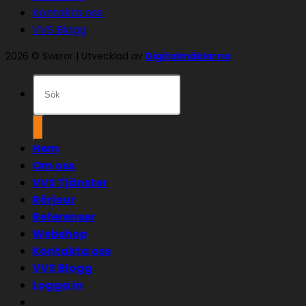
Kontakta oss
VVS Blogg
2026 © Swsror | Utvecklad av
Digitalmäklarna
Sök
efter:
Hem
Om oss
VVS Tjänster
Rörjour
Referenser
Webshop
Kontakta oss
VVS Blogg
Logga in