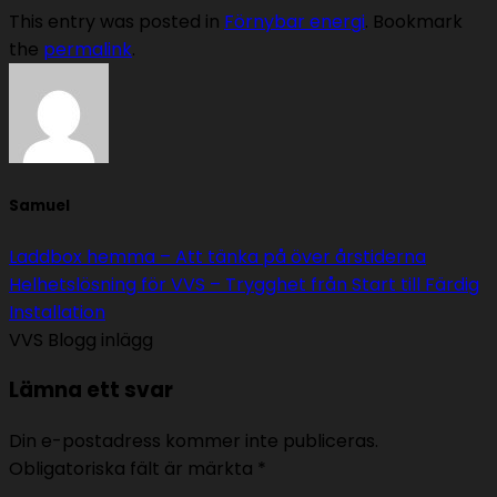
This entry was posted in
Förnybar energi
. Bookmark
the
permalink
.
Samuel
Laddbox hemma – Att tänka på över årstiderna
Helhetslösning för VVS – Trygghet från Start till Färdig
Installation
VVS Blogg inlägg
Lämna ett svar
Din e-postadress kommer inte publiceras.
Obligatoriska fält är märkta
*