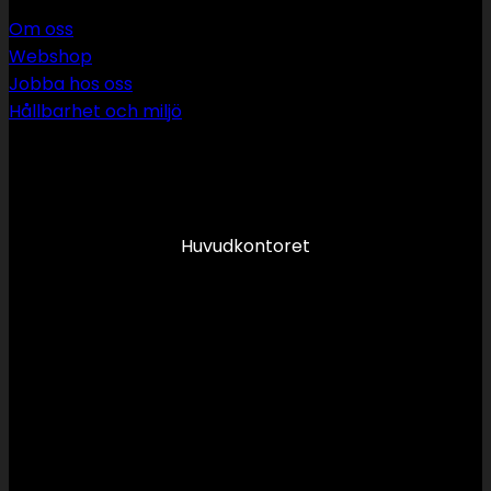
Om oss
Webshop
Jobba hos oss
Hållbarhet och miljö
090 349 34 34
info@swsror.se
Huvudkontoret