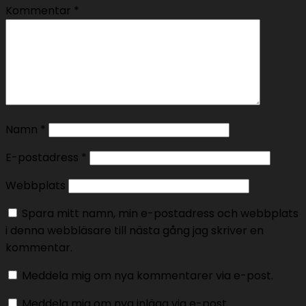
Kommentar
*
Namn
*
E-postadress
*
Webbplats
Spara mitt namn, min e-postadress och webbplats
i denna webbläsare till nästa gång jag skriver en
kommentar.
Meddela mig om nya kommentarer via e-post.
Meddela mig om nya inlägg via e-post.