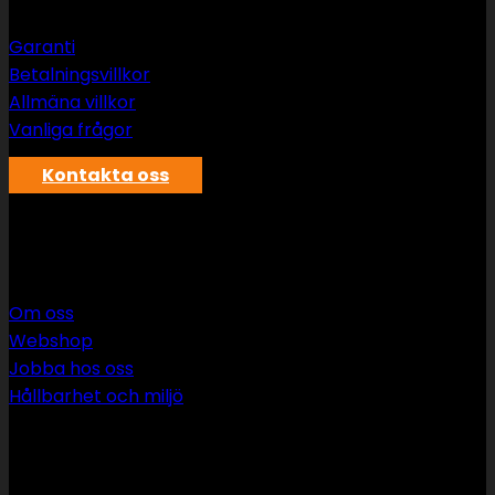
Garanti
Betalningsvillkor
Allmäna villkor
Vanliga frågor
Kontakta oss
SWS rör & vvs AB
Om oss
Webshop
Jobba hos oss
Hållbarhet och miljö
090 349 34 34
info@swsror.se