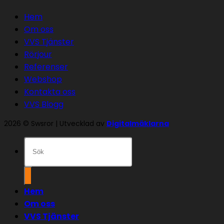
Hem
Om oss
VVS Tjänster
Rörjour
Referenser
Webshop
Kontakta oss
VVS Blogg
2026 © Swsror | Utvecklad av
Digitalmäklarna
Sök
efter:
Hem
Om oss
VVS Tjänster