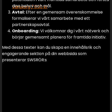
dina behov och mål.
Varukorg /
0.00
kr
Avtal:
Efter en gemensam överenskommelse
Inga produkter i varukorgen.
formaliserar vi vårt samarbete med ett
partnerskapsavtal.
Varukorg
Onboarding:
Vi välkomnar dig i vårt nätverk och
börjar gemensamt planera för framtida initiativ.
Inga produkter i varukorgen.
Med dessa texter kan du skapa en innehållsrik och
engagerande sektion på din webbsida som
presenterar SWSRÖR:s
Support