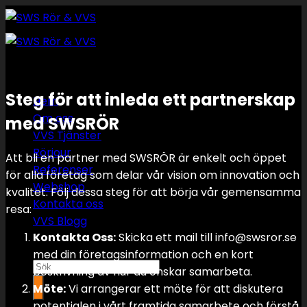
Skip
to
content
Steg för att inleda ett partnerskap
Hem
Om oss
med SWSRÖR
VVS Tjänster
Rörjour
Att bli en partner med SWSRÖR är enkelt och öppet
Referenser
för alla företag som delar vår vision om innovation och
Webshop
kvalitet. Följ dessa steg för att börja vår gemensamma
Kontakta oss
resa:
VVS Blogg
Kontakta Oss:
Skicka ett mail till info@swsror.se
med din företagsinformation och en kort
Sök
beskrivning av hur du önskar samarbeta.
efter:
Möte:
Vi arrangerar ett möte för att diskutera
potentialen i vårt framtida samarbete och förstå