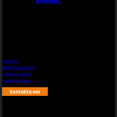
problem.
Support
Garanti
Betalningsvillkor
Allmäna villkor
Vanliga frågor
Kontakta oss
SWS rör & vvs AB