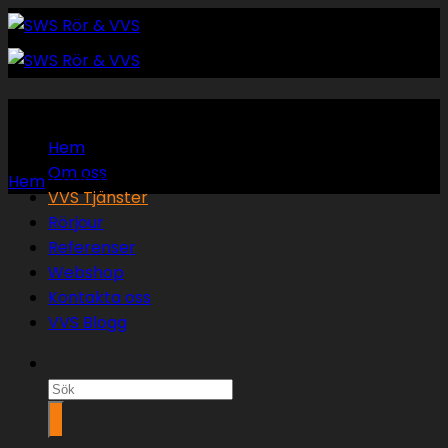
Skip
to
content
VVS Tjänster
Hem
Om oss
Hem
/
VVS Tjänster
VVS Tjänster
Rörjour
Referenser
Webshop
Kontakta oss
VVS Blogg
Sök
efter: