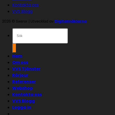
Kontakta oss
VVS Blogg
2026 © Swsror | Utvecklad av
Digitalmäklarna
Sök
efter:
Hem
Om oss
VVS Tjänster
Rörjour
Referenser
Webshop
Kontakta oss
VVS Blogg
Logga in