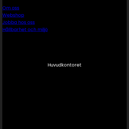
Om oss
Webshop
Jobba hos oss
Hållbarhet och miljö
090 349 34 34
info@swsror.se
Huvudkontoret