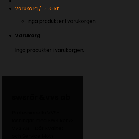
Varukorg /
0.00
kr
Inga produkter i varukorgen.
Varukorg
Inga produkter i varukorgen.
swsrör &vvs ab
Professionella VVS-
lösningar med SWS Rör &
VVS AB – Där Kvalitet
och Service Möts