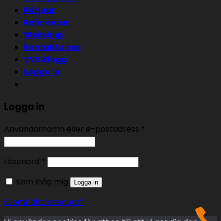
Rörjour
Referenser
Webshop
Kontakta oss
VVS Blogg
Logga in
Logga in
Användarnamn eller e-postadress
*
Lösenord
*
Kom ihåg mig
Logga in
Glömt ditt lösenord?