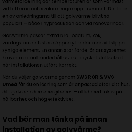
värmefördelning där temperaturen är som varmast
vid fötterna och svalare högre upp i rummet. Detta är
en av anledningarna till att golvvärme blivit så
populärt – både i nyproduktion och vid renoveringar.
Golvvärme passar extra bra i badrum, kök,
vardagsrum och stora öppna ytor där man vill slippa
synliga element. En annan stor fördel är att systemet
kräver minimalt underhåll och är mycket driftsäkert
när installationen utförs korrekt.
När du väljer golvvärme genom
SWS RÖR & VVS
Umeå
får du en lösning som är anpassad efter ditt hus,
ditt golv och dina energibehov – alltid med fokus på
hållbarhet och hög effektivitet.
Vad bör man tänka på innan
installation av golvvärme?