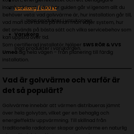
inomhusklimat. I den här guiden går vi igenom allt du
Varukorg /
0.00
kr
behöver veta: vad golvvärme är, hur installation går till,
Inga produkter i varukorgen.
vad man bör tänka på innan man väljer system, hur
det används på bästa sätt och vilka servicebehov som
Varukorg
kan uppstå över tid.
Som certifierad installatör hjälper
SWS RÖR & VVS
Inga produkter i varukorgen.
Umeå
dig hela vägen – från planering till färdig
installation.
Vad är golvvärme och varför är
det så populärt?
Golvvärme innebär att värmen distribueras jämnt
över hela golvytan, vilket ger en behaglig och
energieffektiv uppvärmning. Till skillnad från
traditionella radiatorer skapar golvvärme en naturlig