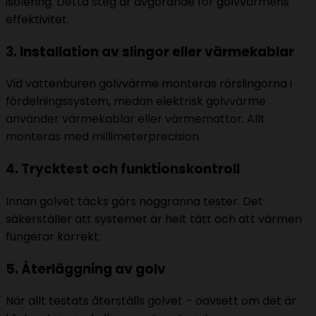
isolering. Detta steg är avgörande för golvvärmens
effektivitet.
3. Installation av slingor eller värmekablar
Vid vattenburen golvvärme monteras rörslingorna i
fördelningssystem, medan elektrisk golvvärme
använder värmekablar eller värmemattor. Allt
monteras med millimeterprecision.
4. Trycktest och funktionskontroll
Innan golvet täcks görs noggranna tester. Det
säkerställer att systemet är helt tätt och att värmen
fungerar korrekt.
5. Återläggning av golv
När allt testats återställs golvet – oavsett om det är