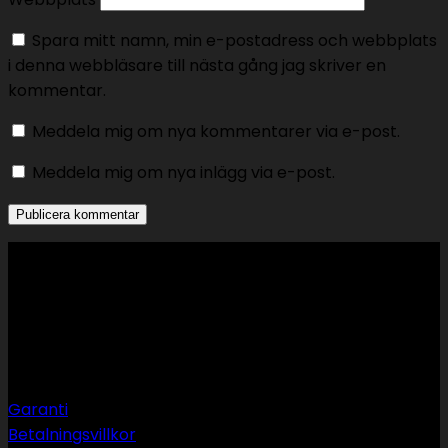
Spara mitt namn, min e-postadress och webbplats
i denna webbläsare till nästa gång jag skriver en
kommentar.
Meddela mig om nya kommentarer via e-post.
Meddela mig om nya inlägg via e-post.
Support
Garanti
Betalningsvillkor