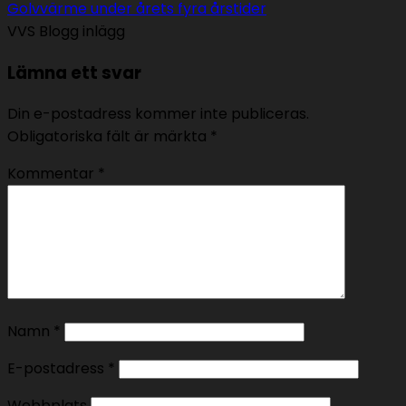
Golvvärme under årets fyra årstider
VVS Blogg inlägg
Lämna ett svar
Din e-postadress kommer inte publiceras.
Obligatoriska fält är märkta
*
Kommentar
*
Namn
*
E-postadress
*
Webbplats