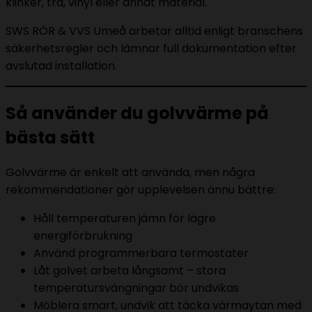
klinker, trä, vinyl eller annat material.
SWS RÖR & VVS Umeå arbetar alltid enligt branschens
säkerhetsregler och lämnar full dokumentation efter
avslutad installation.
Så använder du golvvärme på
bästa sätt
Golvvärme är enkelt att använda, men några
rekommendationer gör upplevelsen ännu bättre:
Håll temperaturen jämn för lägre
energiförbrukning
Använd programmerbara termostater
Låt golvet arbeta långsamt – stora
temperatursvängningar bör undvikas
Möblera smart, undvik att täcka värmaytan med