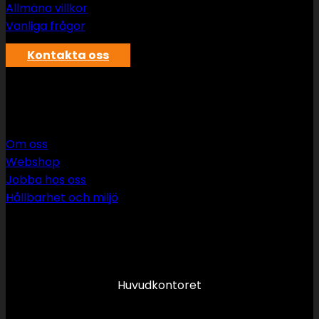
Allmäna villkor
Vanliga frågor
Kontakta oss
SWS rör & vvs AB
Om oss
Webshop
Jobba hos oss
Hållbarhet och miljö
090 349 34 34
info@swsror.se
Huvudkontoret