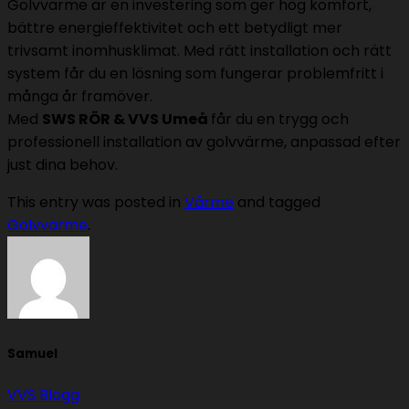
Golvvärme är en investering som ger hög komfort,
bättre energieffektivitet och ett betydligt mer
trivsamt inomhusklimat. Med rätt installation och rätt
system får du en lösning som fungerar problemfritt i
många år framöver.
Med
SWS RÖR & VVS Umeå
får du en trygg och
professionell installation av golvvärme, anpassad efter
just dina behov.
This entry was posted in
Värme
and tagged
Golvvärme
.
Samuel
VVS Blogg