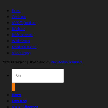
Hem
Om oss
VVS Tjänster
Rörjour
Referenser
Webshop
Kontakta oss
VVS Blogg
2026 © Swsror | Utvecklad av
Digitalmäklarna
Sök
efter:
Hem
Om oss
VVS Tjänster