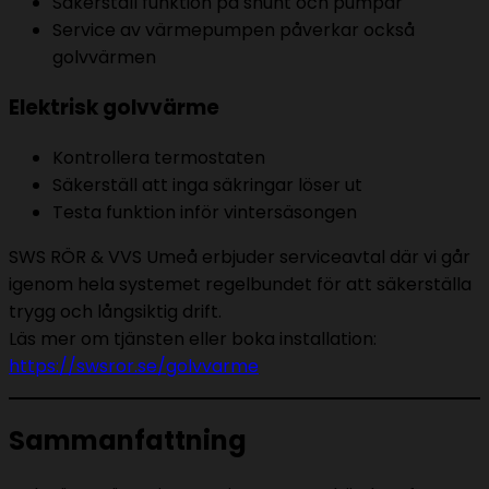
Säkerställ funktion på shunt och pumpar
Service av värmepumpen påverkar också
golvvärmen
Elektrisk golvvärme
Kontrollera termostaten
Säkerställ att inga säkringar löser ut
Testa funktion inför vintersäsongen
SWS RÖR & VVS Umeå erbjuder serviceavtal där vi går
igenom hela systemet regelbundet för att säkerställa
trygg och långsiktig drift.
Läs mer om tjänsten eller boka installation:
https://swsror.se/golvvarme
Sammanfattning