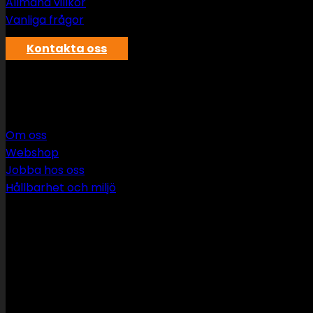
Allmäna villkor
Vanliga frågor
Kontakta oss
SWS rör & vvs AB
Om oss
Webshop
Jobba hos oss
Hållbarhet och miljö
090 349 34 34
info@swsror.se