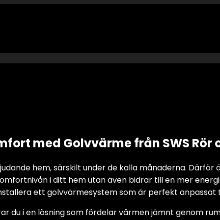
ort med Golvvärme från SWS Rör 
judande hem, särskilt under de kalla månaderna. Därför är
komfortnivån i ditt hem utan även bidrar till en mer ener
nstallera ett golvvärmesystem som är perfekt anpassat ti
ar du i en lösning som fördelar värmen jämnt genom rumm