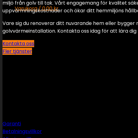
miljö från golv till tak. Vårt engagemang för kvalitet s
Varukorg /
0.00
kr
uppvärmningskostnader och ökar ditt hemmiljöns hållb
Inga produkter i varukorgen.
Vare sig du renoverar ditt nuvarande hem eller bygger n
golvvärmeinstallation. Kontakta oss idag för att lära d
Varukorg
Kontakta oss
Inga produkter i varukorgen.
Fler tjänster
Support
Garanti
Betalningsvillkor