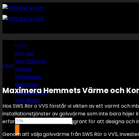
Skip
to
content
Golvvärme
Hem
Om oss
VVS Tjänster
Hem
/
Golvvärme
Rörjour
Referenser
Webshop
Maximera Hemmets Värme och Komf
Kontakta oss
VVS Blogg
Hos SWS Rör o VVS förstår vi vikten av ett varmt och inb
installationstjänster av golvvärme som inte bara höjer 
Sök
erfarna tekniker arbetar noggrant för att designa och i
efter:
Genom att välja golvvärme från SWS Rör o VVS, invester