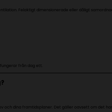
ntilation. Felaktigt dimensionerade eller dåligt samordn
fungerar från dag ett.
g?
ehov och dina framtidsplaner. Det gäller oavsett om det h