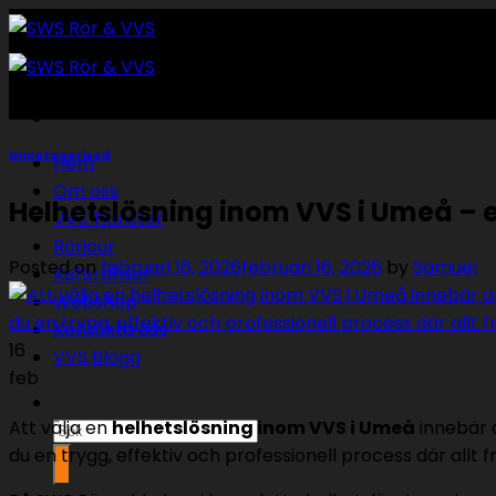
Skip
to
content
Uncategorized
Hem
Om oss
Helhetslösning inom VVS i Umeå – e
VVS Tjänster
Rörjour
Posted on
februari 16, 2026
februari 16, 2026
by
Samuel
Referenser
Webshop
Kontakta oss
16
VVS Blogg
feb
Att välja en
helhetslösning inom VVS i Umeå
innebär a
Sök
du en trygg, effektiv och professionell process där allt 
efter: