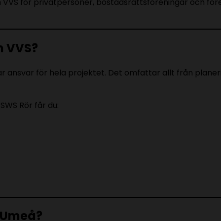
 VVS för privatpersoner, bostadsrättsföreningar och för
m VVS?
ansvar för hela projektet. Det omfattar allt från planerin
SWS Rör får du:
 i Umeå?