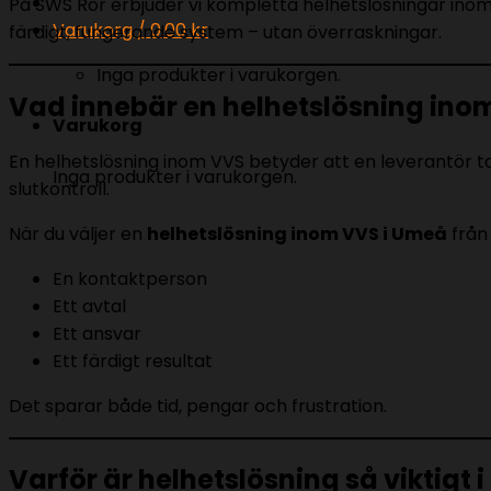
På SWS Rör erbjuder vi kompletta helhetslösningar inom
Varukorg /
0.00
kr
färdigt, fungerande system – utan överraskningar.
Inga produkter i varukorgen.
Vad innebär en helhetslösning ino
Varukorg
En helhetslösning inom VVS betyder att en leverantör tar 
Inga produkter i varukorgen.
slutkontroll.
När du väljer en
helhetslösning inom VVS i Umeå
från 
En kontaktperson
Ett avtal
Ett ansvar
Ett färdigt resultat
Det sparar både tid, pengar och frustration.
Varför är helhetslösning så viktigt