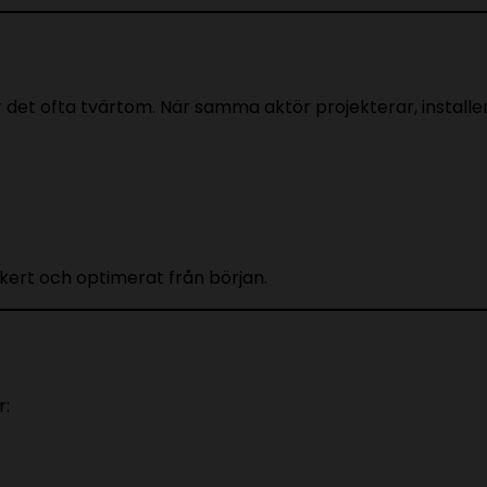
r det ofta tvärtom. När samma aktör projekterar, installe
äkert och optimerat från början.
r: