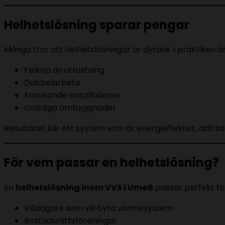
Helhetslösning sparar pengar
Många tror att helhetslösningar är dyrare. I praktiken ä
Felköp av utrustning
Dubbelarbete
Krockande installationer
Onödiga ombyggnader
Resultatet blir ett system som är energieffektivt, drifts
För vem passar en helhetslösning?
En
helhetslösning inom VVS i Umeå
passar perfekt fö
Villaägare som vill byta värmesystem
Bostadsrättsföreningar