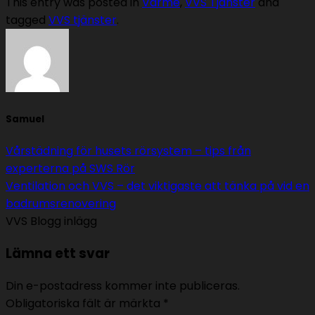
This entry was posted in
Värme
,
VVS Tjänster
and
tagged
VVS tjänster
.
Samuel
Vårstädning för husets rörsystem – tips från
experterna på SWS Rör
Ventilation och VVS – det viktigaste att tänka på vid en
badrumsrenovering
VVS Blogg inlägg
Lämna ett svar
Din e-postadress kommer inte publiceras.
Obligatoriska fält är märkta
*