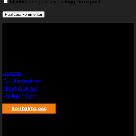
Meddela mig om nya inlägg via e-post.
Support
Garanti
Betalningsvillkor
Allmäna villkor
Vanliga frågor
Kontakta oss
SWS rör & vvs AB