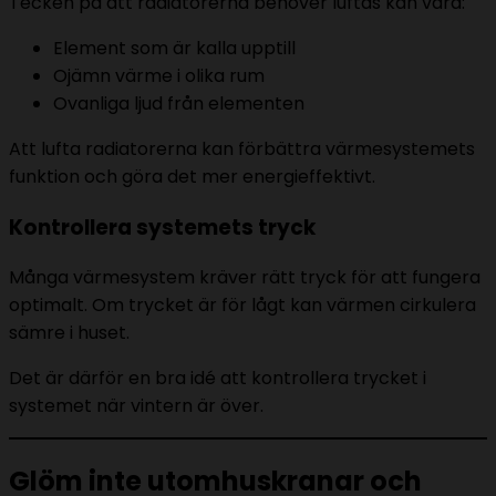
Tecken på att radiatorerna behöver luftas kan vara:
Element som är kalla upptill
Ojämn värme i olika rum
Ovanliga ljud från elementen
Att lufta radiatorerna kan förbättra värmesystemets
funktion och göra det mer energieffektivt.
Kontrollera systemets tryck
Många värmesystem kräver rätt tryck för att fungera
optimalt. Om trycket är för lågt kan värmen cirkulera
sämre i huset.
Det är därför en bra idé att kontrollera trycket i
systemet när vintern är över.
Glöm inte utomhuskranar och