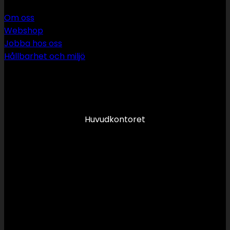
Om oss
Webshop
Jobba hos oss
Hållbarhet och miljö
090 349 34 34
info@swsror.se
Huvudkontoret