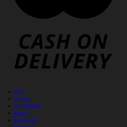
Hem
Om oss
VVS Tjänster
Rörjour
Referenser