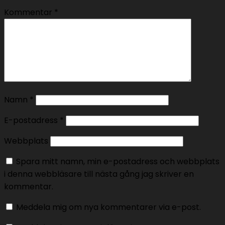
Kommentar
*
Namn
*
E-postadress
*
Webbplats
Spara mitt namn, min e-postadress och webbplats
i denna webbläsare till nästa gång jag skriver en
kommentar.
Meddela mig om nya kommentarer via e-post.