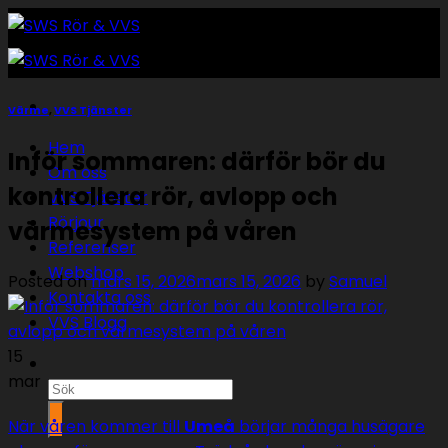
Skip
to
content
Värme
,
VVS Tjänster
Hem
Inför sommaren: därför bör du
Om oss
kontrollera rör, avlopp och
VVS Tjänster
Rörjour
värmesystem på våren
Referenser
Webshop
Posted on
mars 15, 2026
mars 15, 2026
by
Samuel
Kontakta oss
VVS Blogg
15
mar
Sök
efter:
När våren kommer till
Umeå
börjar många husägare