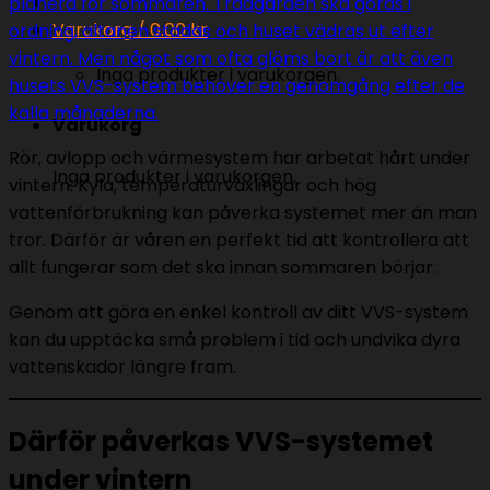
planera för sommaren. Trädgården ska göras i
Varukorg /
0.00
kr
ordning, altanen städas och huset vädras ut efter
vintern. Men något som ofta glöms bort är att även
Inga produkter i varukorgen.
husets VVS-system behöver en genomgång efter de
kalla månaderna.
Varukorg
Rör, avlopp och värmesystem har arbetat hårt under
Inga produkter i varukorgen.
vintern. Kyla, temperaturväxlingar och hög
vattenförbrukning kan påverka systemet mer än man
tror. Därför är våren en perfekt tid att kontrollera att
allt fungerar som det ska innan sommaren börjar.
Genom att göra en enkel kontroll av ditt VVS-system
kan du upptäcka små problem i tid och undvika dyra
vattenskador längre fram.
Därför påverkas VVS-systemet
under vintern