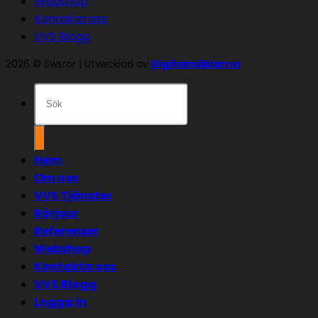
Webshop
Kontakta oss
VVS Blogg
2026 © Swsror | Utvecklad av
Digitalmäklarna
Sök
efter:
Hem
Om oss
VVS Tjänster
Rörjour
Referenser
Webshop
Kontakta oss
VVS Blogg
Logga in