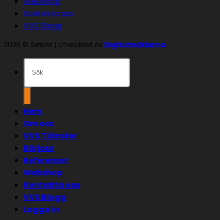
Webshop
Kontakta oss
VVS Blogg
2026 © Swsror | Utvecklad av
Digitalmäklarna
Sök
efter:
Hem
Om oss
VVS Tjänster
Rörjour
Referenser
Webshop
Kontakta oss
VVS Blogg
Logga in