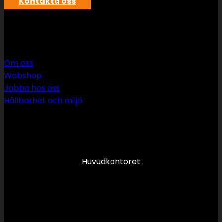
Kontakta oss
SWS rör & vvs AB
Om oss
Webshop
Jobba hos oss
Hållbarhet och miljö
090 349 34 34
info@swsror.se
Huvudkontoret