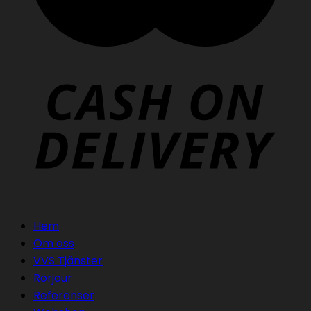
Hem
Om oss
VVS Tjänster
Rörjour
Referenser