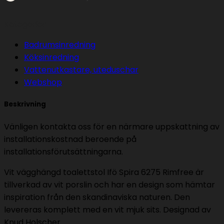
Rimfree
pris
Kategorier
Ex
Badrumsinredning
installation.
Köksinredning
mängd
Vattenutkastare, uteduschar
Webshop
Beskrivning
Vänligen kontakta oss för en närmare uppskattning av
installationskostnad beroende på
installationsförutsättningarna.
Vit vägghängd toalettstol Ifö Spira 6275 Rimfree är
tillverkad av vit porslin och har en design som hämtar
inspiration från den skandinaviska naturen. Den
levereras komplett med en vit mjuk sits. Designad av
Knud Holscher.