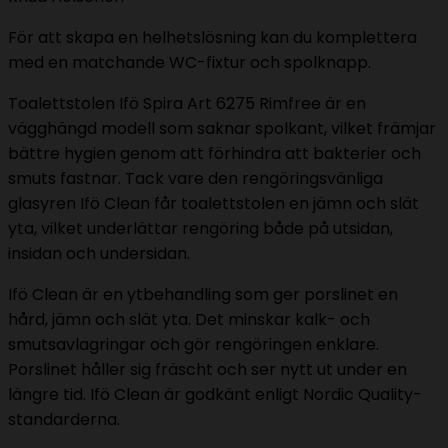
För att skapa en helhetslösning kan du komplettera
med en matchande WC-fixtur och spolknapp.
Toalettstolen Ifö Spira Art 6275 Rimfree är en
vägghängd modell som saknar spolkant, vilket främjar
bättre hygien genom att förhindra att bakterier och
smuts fastnar. Tack vare den rengöringsvänliga
glasyren Ifö Clean får toalettstolen en jämn och slät
yta, vilket underlättar rengöring både på utsidan,
insidan och undersidan.
Ifö Clean är en ytbehandling som ger porslinet en
hård, jämn och slät yta. Det minskar kalk- och
smutsavlagringar och gör rengöringen enklare.
Porslinet håller sig fräscht och ser nytt ut under en
längre tid. Ifö Clean är godkänt enligt Nordic Quality-
standarderna.