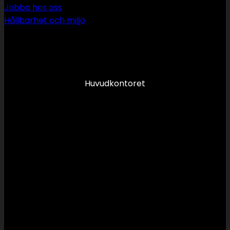
Jobba hos oss
Hållbarhet och miljö
090 349 34 34
info@swsror.se
Huvudkontoret