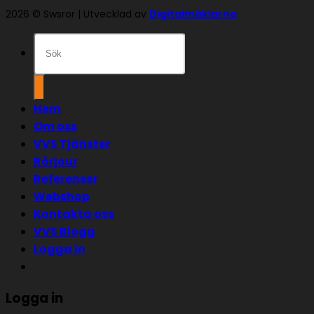
2026 © Swsror | Utvecklad av
Digitalmäklarna
Sök
efter:
Hem
Om oss
VVS Tjänster
Rörjour
Referenser
Webshop
Kontakta oss
VVS Blogg
Logga in
Logga in