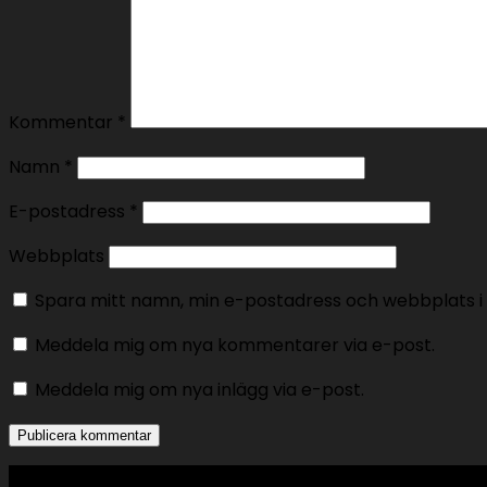
Kommentar
*
Namn
*
E-postadress
*
Webbplats
Spara mitt namn, min e-postadress och webbplats i 
Meddela mig om nya kommentarer via e-post.
Meddela mig om nya inlägg via e-post.