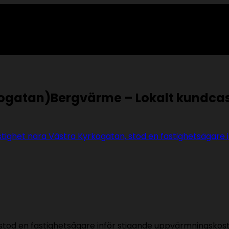
kogatan)Bergvärme – Lokalt kundca
n, stod en fastighetsägare inför stigande uppvärmningsk