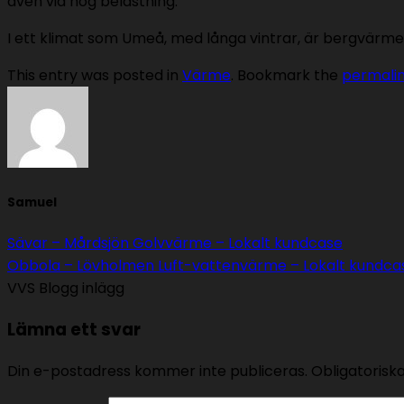
även vid hög belastning.
I ett klimat som Umeå, med långa vintrar, är bergvärme
This entry was posted in
Värme
. Bookmark the
permali
Samuel
Sävar – Mårdsjön Golvvärme – Lokalt kundcase
Obbola – Lövholmen Luft-vattenvärme – Lokalt kundca
VVS Blogg inlägg
Lämna ett svar
Din e-postadress kommer inte publiceras.
Obligatorisk