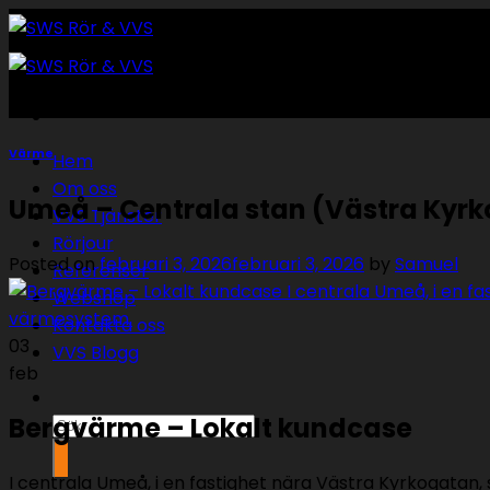
Skip
to
content
Värme
Hem
Om oss
Umeå – Centrala stan (Västra Kyr
VVS Tjänster
Rörjour
Posted on
februari 3, 2026
februari 3, 2026
by
Samuel
Referenser
Webshop
Kontakta oss
03
VVS Blogg
feb
Bergvärme – Lokalt kundcase
Sök
efter:
I centrala Umeå, i en fastighet nära Västra Kyrkogata