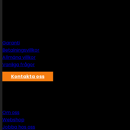
Support
Garanti
Betalningsvillkor
Allmäna villkor
Vanliga frågor
Kontakta oss
SWS rör & vvs AB
Om oss
Webshop
Jobba hos oss