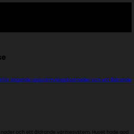
se
ostnader och ett åldrande värmesystem. Huset hade god