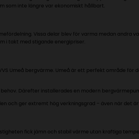
 som inte längre var ekonomiskt hållbart.
efördelning. Vissa delar blev för varma medan andra var
em i takt med stigande energipriser.
VS Umeå bergvärme. Umeå är ett perfekt område för de
iga behov. Därefter installerades en modern bergvärmep
en och ger extremt hög verkningsgrad – även när det är 
astigheten fick jämn och stabil värme utan kraftiga tempe