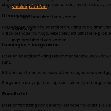
standard, men värmen producerades av ett äldre system
Varukorg /
0.00
kr
Utmaningen
Inga produkter i varukorgen.
Fastigheten hade hög energiförbrukning och ojämn värm
Varukorg
driftskostnaderna höga, vilket blev ett allt större probl
Inga produkter i varukorgen.
Lösningen – bergvärme
Efter en energiberäkning rekommenderade SWS Rör & V
runt.
Ett borrhål dimensionerades efter fastighetens verkl
Bergvärme utnyttjar den lagrade solenergin i berggrund
Resultatet
Efter driftsättning sjönk energikostnaderna drastiskt. F