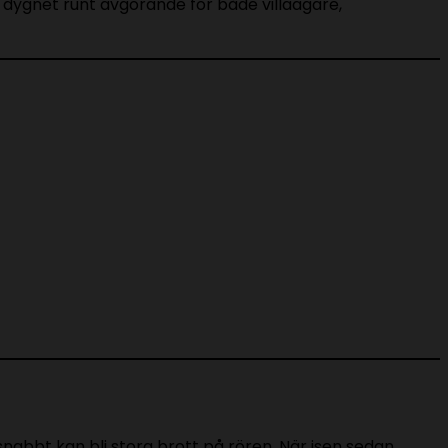
ter dygnet runt avgörande för både villaägare,
snabbt kan bli stora brott på rören. När isen sedan