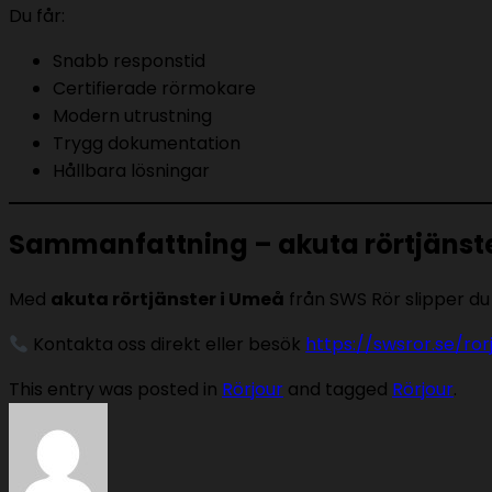
Du får:
Snabb responstid
Certifierade rörmokare
Modern utrustning
Trygg dokumentation
Hållbara lösningar
Sammanfattning – akuta rörtjänste
Med
akuta rörtjänster i Umeå
från SWS Rör slipper du 
Kontakta oss direkt eller besök
https://swsror.se/ror
This entry was posted in
Rörjour
and tagged
Rörjour
.