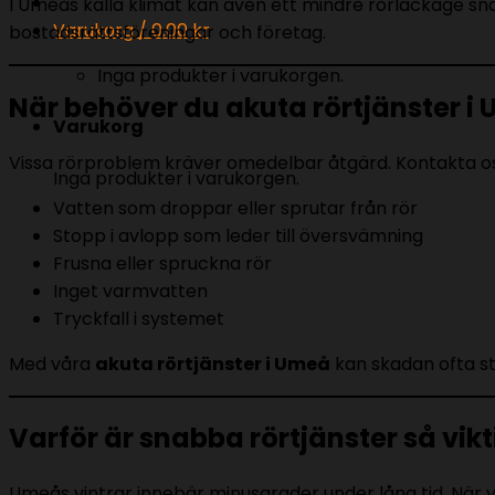
I Umeås kalla klimat kan även ett mindre rörläckage snabbt
Varukorg /
0.00
kr
bostadsrättsföreningar och företag.
Inga produkter i varukorgen.
När behöver du akuta rörtjänster i
Varukorg
Vissa rörproblem kräver omedelbar åtgärd. Kontakta os
Inga produkter i varukorgen.
Vatten som droppar eller sprutar från rör
Stopp i avlopp som leder till översvämning
Frusna eller spruckna rör
Inget varmvatten
Tryckfall i systemet
Med våra
akuta rörtjänster i Umeå
kan skadan ofta st
Varför är snabba rörtjänster så vik
Umeås vintrar innebär minusgrader under lång tid. När v