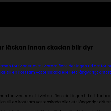
ar läckan innan skadan blir dyr
n försvinner mitt i vintern finns det ingen tid att förlor
las till en kostsam vattenskada eller ett långvarigt drifts