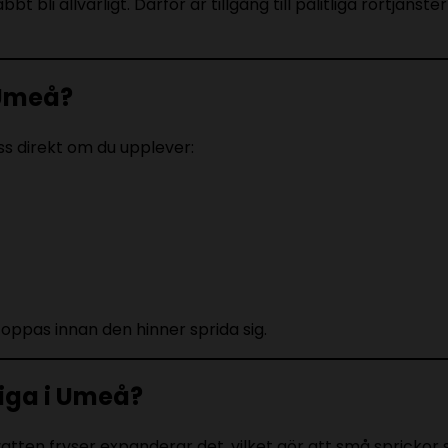
 bli allvarligt. Därför är tillgång till pålitliga rörtjäns
 Umeå?
s direkt om du upplever:
oppas innan den hinner sprida sig.
tiga i Umeå?
atten fryser expanderar det, vilket gör att små sprickor 