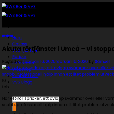
Skip
to
content
Rörjour
Hem
Om oss
Akuta rörtjänster i Umeå – vi stopp
VVS Tjänster
Rörjour
Posted on
februari 16, 2026
februari 16, 2026
by
Samuel
Referenser
Webshop
Kontakta oss
16
VVS Blogg
feb
När ett rör spricker, ett avlopp svämmar över eller värme
Sök
snabb, professionell hjälp innan ett litet problem utveck
efter: