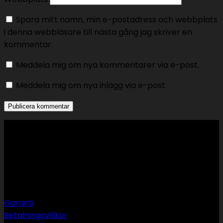
Spara mitt namn, min e-postadress och webbplats
i denna webbläsare till nästa gång jag skriver en
kommentar.
Meddela mig om nya kommentarer via e-post.
Meddela mig om nya inlägg via e-post.
Support
Garanti
Betalningsvillkor