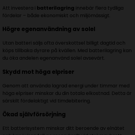
Att investera i
batterilagring
innebär flera tydliga
fördelar – både ekonomiskt och miljömässigt.
Högre egenanvändning av solel
Utan batteri säljs ofta överskottsel billigt dagtid och
köps tillbaka dyrare på kvällen. Med batterilagring kan
du öka andelen egenanvänd solel avsevärt.
Skydd mot höga elpriser
Genom att använda lagrad energi under timmar med
höga elpriser minskar du din totala elkostnad. Detta är
särskilt fördelaktigt vid timdebitering.
Ökad självförsörjning
Ett batterisystem minskar ditt beroende av elnätet