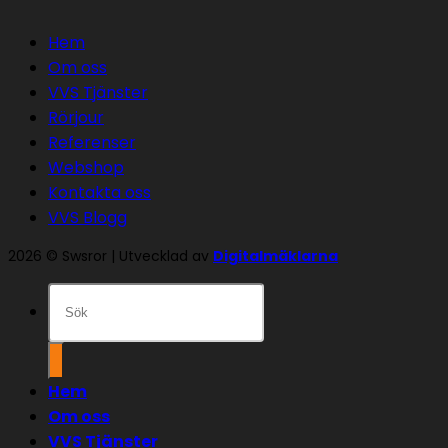
Hem
Om oss
VVS Tjänster
Rörjour
Referenser
Webshop
Kontakta oss
VVS Blogg
2026 © Swsror | Utvecklad av
Digitalmäklarna
Sök
efter:
Hem
Om oss
VVS Tjänster