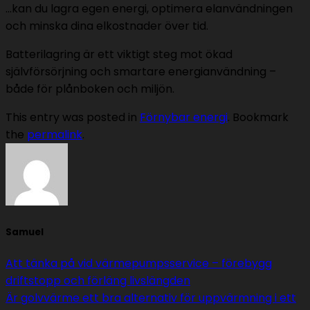
…kan du lagra egen energi, optimera elanvändningen
och minska dina elkostnader över tid.
Batterilagring är ett viktigt steg mot ökad
självförsörjning och smartare energianvändning –
både för plånboken och miljön.
This entry was posted in
Förnybar energi
. Bookmark
the
permalink
.
Samuel
Att tänka på vid värmepumpsservice – förebygg
driftstopp och förläng livslängden
Är golvvärme ett bra alternativ för uppvärmning i ett