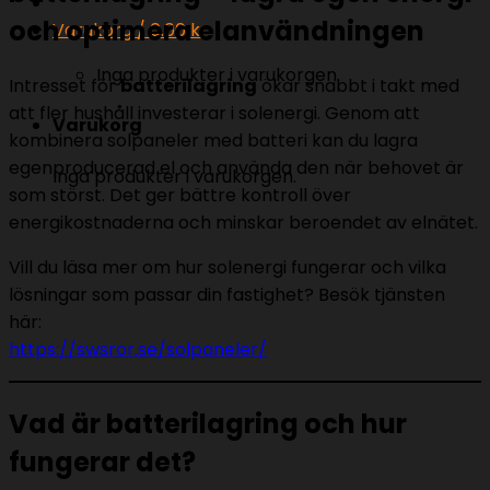
och optimera elanvändningen
Varukorg /
0.00
kr
Inga produkter i varukorgen.
Intresset för
batterilagring
ökar snabbt i takt med
att fler hushåll investerar i solenergi. Genom att
Varukorg
kombinera solpaneler med batteri kan du lagra
egenproducerad el och använda den när behovet är
Inga produkter i varukorgen.
som störst. Det ger bättre kontroll över
energikostnaderna och minskar beroendet av elnätet.
Vill du läsa mer om hur solenergi fungerar och vilka
lösningar som passar din fastighet? Besök tjänsten
här:
https://swsror.se/solpaneler/
Vad är batterilagring och hur
fungerar det?