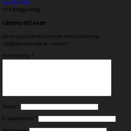
hus i Umeå?
VVS Blogg inlägg
Lämna ett svar
Din e-postadress kommer inte publiceras.
Obligatoriska fält är märkta
*
Kommentar
*
Namn
*
E-postadress
*
Webbplats