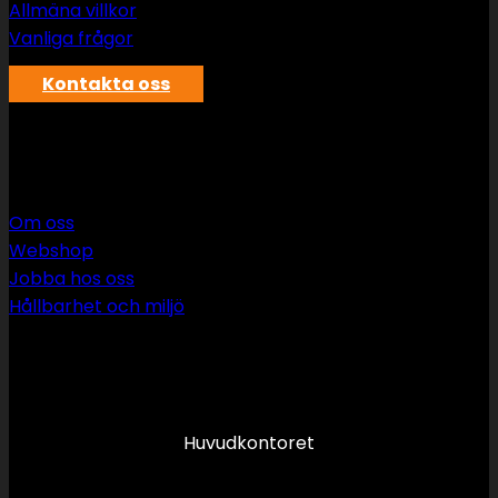
Allmäna villkor
Vanliga frågor
Kontakta oss
SWS rör & vvs AB
Om oss
Webshop
Jobba hos oss
Hållbarhet och miljö
090 349 34 34
info@swsror.se
Huvudkontoret