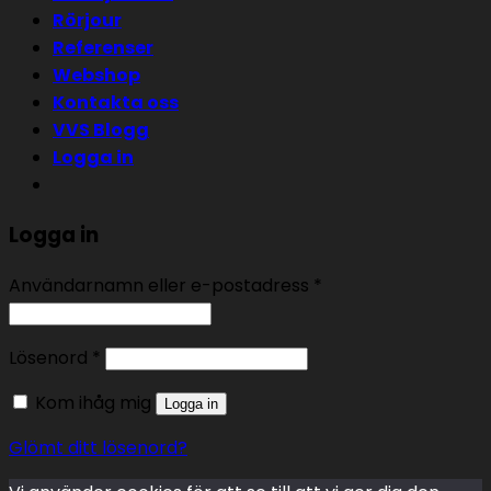
Rörjour
Referenser
Webshop
Kontakta oss
VVS Blogg
Logga in
Logga in
Användarnamn eller e-postadress
*
Lösenord
*
Kom ihåg mig
Logga in
Glömt ditt lösenord?