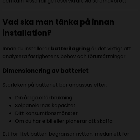
och kan i vissa fall ge reservkraft vid strömavbrott.
Vad ska man tänka på innan
installation?
Innan du installerar
batterilagring
är det viktigt att
analysera fastighetens behov och förutsättningar.
Dimensionering av batteriet
Storleken på batteriet bör anpassas efter:
Din årliga elförbrukning
Solpanelernas kapacitet
Ditt konsumtionsmönster
Om du har elbil eller planerar att skaffa
Ett för litet batteri begränsar nyttan, medan ett för