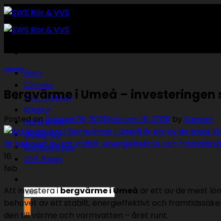
Skip
to
content
Värme
Hem
Om oss
Bergvärme i Umeå – investeringen
VVS Tjänster
Rörjour
Posted on
februari 16, 2026
februari 16, 2026
by
Samuel
Referenser
Webshop
Kontakta oss
16
VVS Blogg
feb
Att investera i
bergvärme i Umeå
är ett av de mest lön
Sök
behovet av ett stabilt, energieffektivt och framtidssä
efter:
den till värme och varmvatten – året runt.