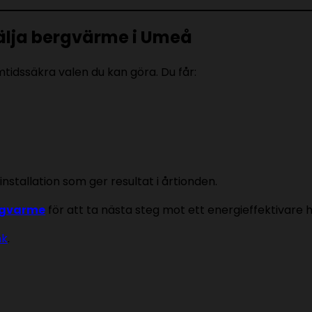
älja bergvärme i Umeå
tidssäkra valen du kan göra. Du får:
nstallation som ger resultat i årtionden.
ergvarme
för att ta nästa steg mot ett energieffektivare 
nk
.