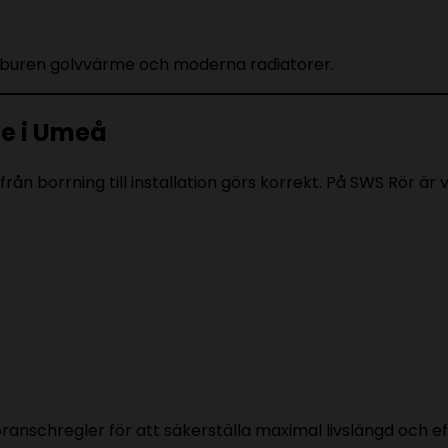
buren golvvärme och moderna radiatorer.
me i Umeå
rån borrning till installation görs korrekt. På SWS Rör är 
anschregler för att säkerställa maximal livslängd och eff