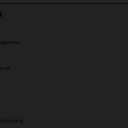
l
rgibehov.
eras.
örbrukning.