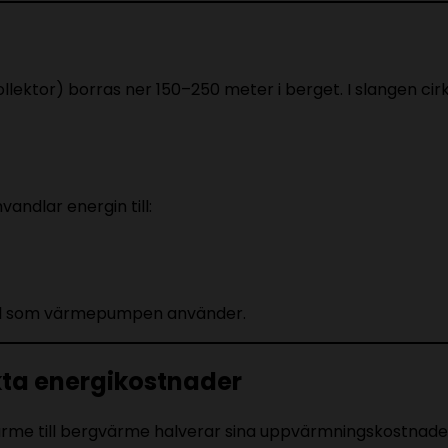
ollektor) borras ner 150–250 meter i berget. I slangen 
dlar energin till:
n el som värmepumpen använder.
kta energikostnader
rvärme till bergvärme halverar sina uppvärmningskostnade