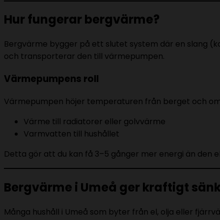
Hur fungerar bergvärme?
Bergvärme bygger på ett slutet system där en slang (k
och transporterar den till värmepumpen.
Värmepumpens roll
Värmepumpen höjer temperaturen från berget och omvan
Värme till radiatorer eller golvvärme
Varmvatten till hushållet
Detta gör att du kan få 3–5 gånger mer energi än de
Bergvärme i Umeå ger kraftigt sän
Många hushåll i Umeå som byter från el, olja eller fjär