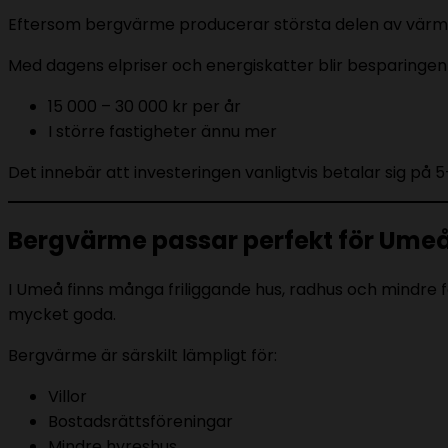
Eftersom bergvärme producerar största delen av värmen
Med dagens elpriser och energiskatter blir besparingen 
15 000 – 30 000 kr per år
I större fastigheter ännu mer
Det innebär att investeringen vanligtvis betalar sig på 5
Bergvärme passar perfekt för Umeås
I Umeå finns många friliggande hus, radhus och mindre f
mycket goda.
Bergvärme är särskilt lämpligt för:
Villor
Bostadsrättsföreningar
Mindre hyreshus