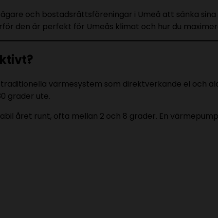
ghetsägare och bostadsrättsföreningar i Umeå att sänka 
rför den är perfekt för Umeås klimat och hur du maximera
ktivt?
aditionella värmesystem som direktverkande el och äldre 
30 grader ute.
tabil året runt, ofta mellan 2 och 8 grader. En värmepum