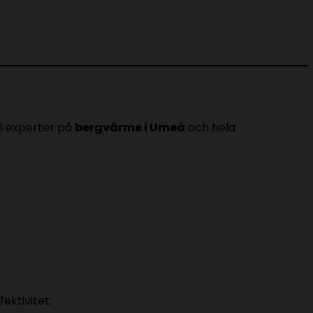
vi experter på
bergvärme i Umeå
och hela
ektivitet.