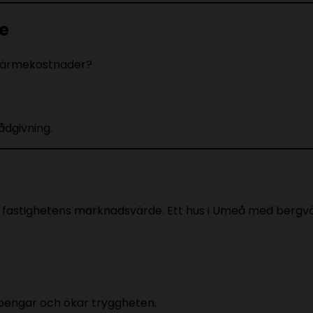
me
a värmekostnader?
ådgivning.
 fastighetens marknadsvärde. Ett hus i Umeå med bergv
 pengar och ökar tryggheten.