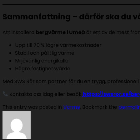
Sammanfattning – därför ska du v
Att installera
bergvärme i Umeå
är ett av de mest fram
Upp till 70 % lägre värmekostnader
Stabil och pålitlig värme
Miljövänlig energikälla
Högre fastighetsvärde
Med SWS Rör som partner får du en trygg, professionell i
Kontakta oss idag eller besök
https://swsror.se/b
This entry was posted in
Värme
. Bookmark the
permali