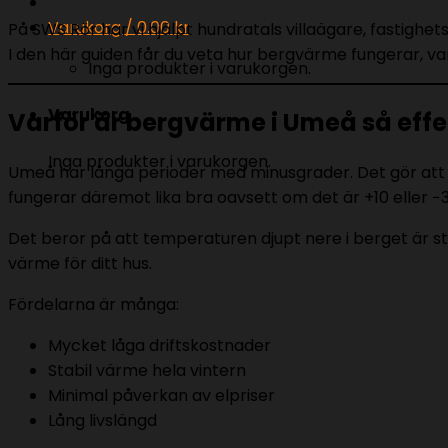
Varukorg /
0.00
kr
På SWS Rör har vi hjälpt hundratals villaägare, fasti
I den här guiden får du veta hur bergvärme fungerar, va
Inga produkter i varukorgen.
Varukorg
Varför är bergvärme i Umeå så effe
Inga produkter i varukorgen.
Umeå har långa perioder med minusgrader. Det gör att tr
fungerar däremot lika bra oavsett om det är +10 eller −
Det beror på att temperaturen djupt nere i berget är s
värme för ditt hus.
Fördelarna är många:
Mycket låga driftskostnader
Stabil värme hela vintern
Minimal påverkan av elpriser
Lång livslängd