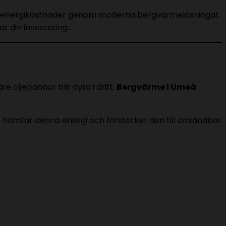
sina energikostnader genom moderna bergvärmelösningar.
r din investering.
oljepannor blir dyra i drift.
Bergvärme i Umeå
p hämtar denna energi och förstärker den till användbar