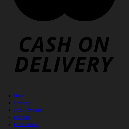
Hem
Om oss
VVS Tjänster
Rörjour
Referenser