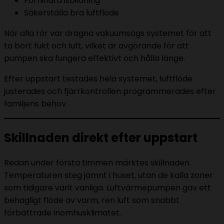
Förhindra isbildning
Säkerställa bra luftflöde
När alla rör var dragna vakuumsögs systemet för att
ta bort fukt och luft, vilket är avgörande för att
pumpen ska fungera effektivt och hålla länge.
Efter uppstart testades hela systemet, luftflöde
justerades och fjärrkontrollen programmerades efter
familjens behov.
Skillnaden direkt efter uppstart
Redan under första timmen märktes skillnaden.
Temperaturen steg jämnt i huset, utan de kalla zoner
som tidigare varit vanliga. Luftvärmepumpen gav ett
behagligt flöde av varm, ren luft som snabbt
förbättrade inomhusklimatet.