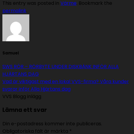
This entry was posted in
Värme
. Bookmark the
permalink
.
Samuel
SWS RÖR – RÖRBYTE UNDER DISKBÄNK INFÖR ALLA
HJÄRTANS DAG
Vad är viktigast med en lokal VVS-firma? Våra kunder
svarar inför Alla Hjärtans dag
VVS Blogg inlägg
Lämna ett svar
Din e-postadress kommer inte publiceras.
Obligatoriska fält är märkta
*