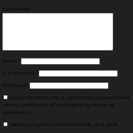
Kommentar
*
Namn
*
E-postadress
*
Webbplats
Spara mitt namn, min e-postadress och webbplats
i denna webbläsare till nästa gång jag skriver en
kommentar.
Meddela mig om nya kommentarer via e-post.