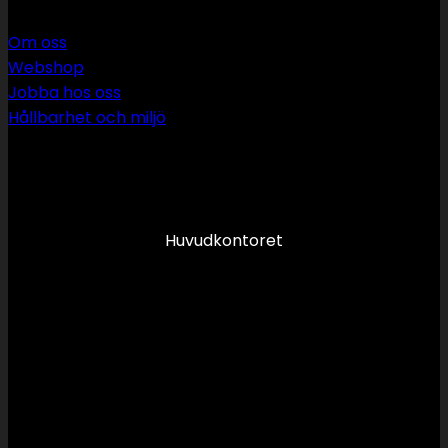
Om oss
Webshop
Jobba hos oss
Hållbarhet och miljö
090 349 34 34
info@swsror.se
Huvudkontoret