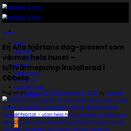
Skip
to
content
Värme
Hem
En Alla hjärtans dag-present som
Om oss
värmer hela huset –
VVS Tjänster
Rörjour
luftvärmepump installerad i
Referenser
Obbola
Webshop
Kontakta oss
Posted on
februari 11, 2026
februari 11, 2026
by
Samuel
VVS Blogg
Sök
efter: