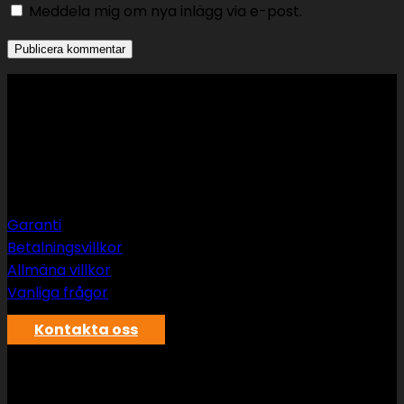
Meddela mig om nya inlägg via e-post.
Support
Garanti
Betalningsvillkor
Allmäna villkor
Vanliga frågor
Kontakta oss
SWS rör & vvs AB