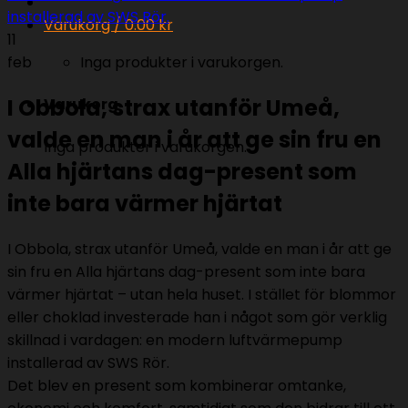
Varukorg /
0.00
kr
11
feb
Inga produkter i varukorgen.
I Obbola, strax utanför Umeå,
Varukorg
valde en man i år att ge sin fru en
Inga produkter i varukorgen.
Alla hjärtans dag-present som
inte bara värmer hjärtat
I Obbola, strax utanför Umeå, valde en man i år att ge
sin fru en Alla hjärtans dag-present som inte bara
värmer hjärtat – utan hela huset. I stället för blommor
eller choklad investerade han i något som gör verklig
skillnad i vardagen: en modern luftvärmepump
installerad av SWS Rör.
Det blev en present som kombinerar omtanke,