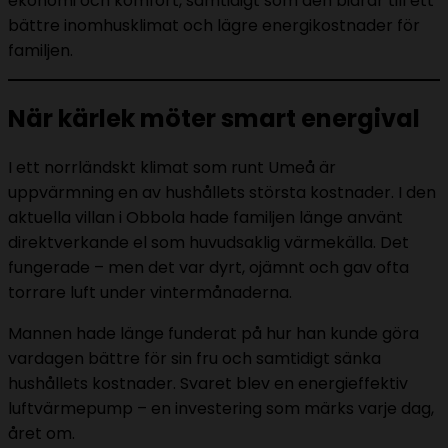
ekonomi och komfort, samtidigt som den bidrar till ett
bättre inomhusklimat och lägre energikostnader för
familjen.
När kärlek möter smart energival
I ett norrländskt klimat som runt Umeå är
uppvärmning en av hushållets största kostnader. I den
aktuella villan i Obbola hade familjen länge använt
direktverkande el som huvudsaklig värmekälla. Det
fungerade – men det var dyrt, ojämnt och gav ofta
torrare luft under vintermånaderna.
Mannen hade länge funderat på hur han kunde göra
vardagen bättre för sin fru och samtidigt sänka
hushållets kostnader. Svaret blev en energieffektiv
luftvärmepump – en investering som märks varje dag,
året om.