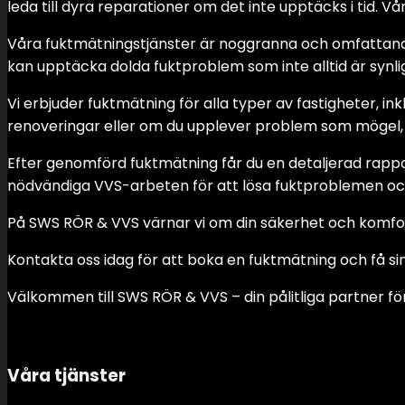
leda till dyra reparationer om det inte upptäcks i tid. Vå
Våra fuktmätningstjänster är noggranna och omfattande. 
kan upptäcka dolda fuktproblem som inte alltid är synlig
Vi erbjuder fuktmätning för alla typer av fastigheter, in
renoveringar eller om du upplever problem som mögel, u
Efter genomförd fuktmätning får du en detaljerad rappo
nödvändiga VVS-arbeten för att lösa fuktproblemen och
På SWS RÖR & VVS värnar vi om din säkerhet och komfort
Kontakta oss idag för att boka en fuktmätning och få si
Välkommen till SWS RÖR & VVS – din pålitliga partner f
Våra tjänster