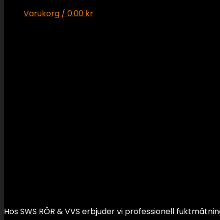
Varukorg /
0.00
kr
Inga produkter i varukorgen.
Varukorg
Inga produkter i varukorgen.
Fuktmätning
Hos SWS RÖR & VVS erbjuder vi professionell fuktmätning f