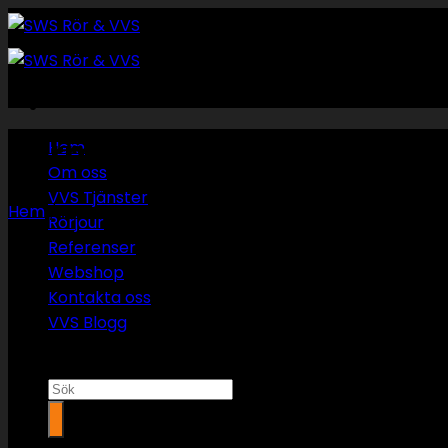
Skip
to
content
Rörmokare umeå
Hem
Om oss
VVS Tjänster
Hem
/
Fuktmätning
Rörjour
Referenser
Webshop
Kontakta oss
VVS Blogg
Sök
efter: