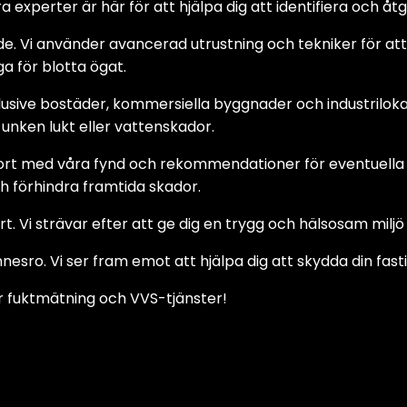
ra experter är här för att hjälpa dig att identifiera och åt
Vi använder avancerad utrustning och tekniker för att mä
a för blotta ögat.
klusive bostäder, kommersiella byggnader och industrilokale
nken lukt eller vattenskador.
rt med våra fynd och rekommendationer för eventuella åt
 förhindra framtida skador.
. Vi strävar efter att ge dig en trygg och hälsosam milj
nnesro. Vi ser fram emot att hjälpa dig att skydda din fa
ör fuktmätning och VVS-tjänster!