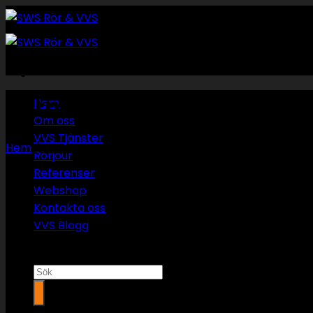
Skip
to
content
Rörmokare umeå
Hem
Om oss
VVS Tjänster
Hem
/
Läckagesökning och reparation
Rörjour
Referenser
Webshop
Kontakta oss
VVS Blogg
Sök
efter: