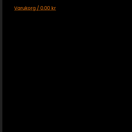
Varukorg /
0.00
kr
Inga produkter i varukorgen.
Varukorg
Inga produkter i varukorgen.
Läckagesökning och reparation