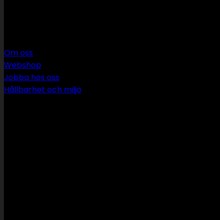
SWS rör & vvs AB
Om oss
Webshop
Jobba hos oss
Hållbarhet och miljö
090 349 34 34
info@swsror.se