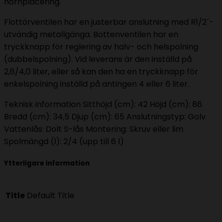
hörnplacering.
Flottörventilen har en justerbar anslutning med R1/2´-
utvändig metallgänga. Bottenventilen har en
tryckknapp för reglering av halv- och helspolning
(dubbelspolning). Vid leverans är den inställd på
2,6/4,0 liter, eller så kan den ha en tryckknapp för
enkelspolning inställd på antingen 4 eller 6 liter.
Teknisk information Sitthöjd (cm): 42 Höjd (cm): 86
Bredd (cm): 34,5 Djup (cm): 65 Anslutningstyp: Golv
Vattenlås: Dolt S-lås Montering: Skruv eller lim
Spolmängd (l): 2/4 (upp till 6 l)
Ytterligare information
Title
Default Title