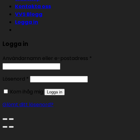
Kontakta oss
VVS Blogg
Logga in
Logga in
Användarnamn eller e-postadress
*
Lösenord
*
Kom ihåg mig
Logga in
Glömt ditt lösenord?