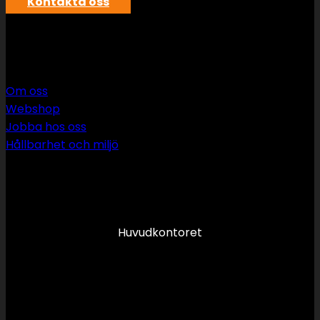
Kontakta oss
SWS rör & vvs AB
Om oss
Webshop
Jobba hos oss
Hållbarhet och miljö
090 349 34 34
info@swsror.se
Huvudkontoret