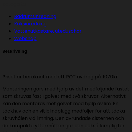
Flush
Kategorier
med
Badrumsinredning
skruvhål,
Köksinredning
inkl
Vattenutkastare, uteduschar
installation
Webshop
mängd
Beskrivning
Priset är beräknat med ett ROT avdrag på: 1070kr
Monteringen görs med hjälp av det medföljande fästet
som skruvas fast i golvet med två skruvar. Alternativt
kan den monteras mot golvet med hjälp av lim. En
täckhuv och en vit blindplugg medföljer för att täcka
skruvhålen vid limning. Den avrundade cisternen och
de kompakta yttermåtten gör den också lämplig för