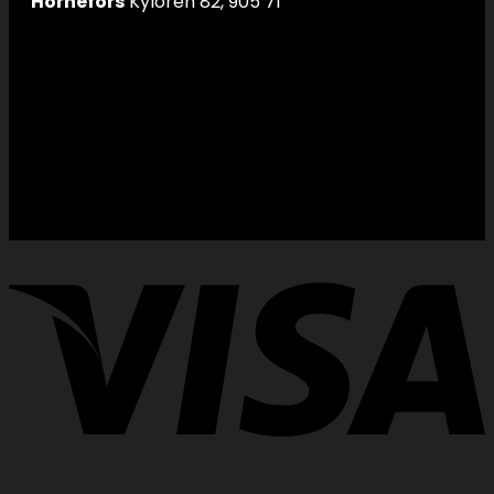
Hörnefors
Kylören 82, 905 71