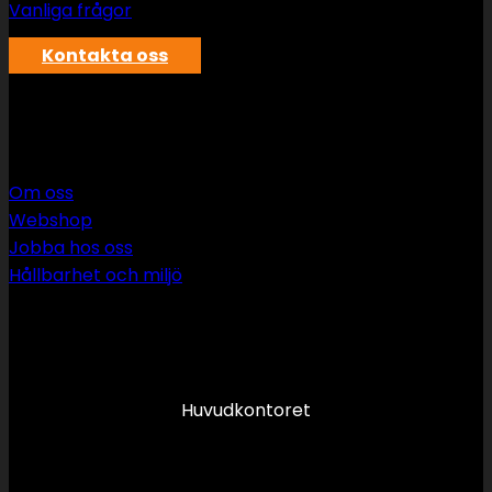
Vanliga frågor
Kontakta oss
SWS rör & vvs AB
Om oss
Webshop
Jobba hos oss
Hållbarhet och miljö
090 349 34 34
info@swsror.se
Huvudkontoret