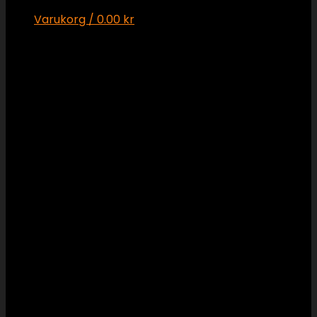
Varukorg /
0.00
kr
Inga produkter i varukorgen.
Varukorg
Inga produkter i varukorgen.
Rörservice och underhåll