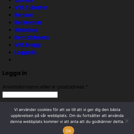
VVS Tjänster
Rörjour
Referenser
Webshop
Kontakta oss
VVS Blogg
Logga in
Logga in
Användarnamn eller e-postadress
*
Lösenord
*
Vi använder cookies för att se till att vi ger dig den bästa
upplevelsen på vår webbplats. Om du fortsätter att använda
Kom ihåg mig
Logga in
denna webbplats kommer vi att anta att du godkänner detta.
Glömt ditt lösenord?
Ok