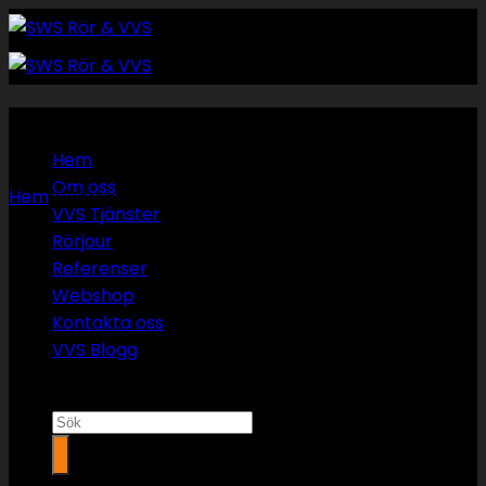
Skip
to
content
Rörmokare umeå
Hem
Om oss
Hem
/
Rörservice och underhåll
VVS Tjänster
Rörjour
Referenser
Webshop
Kontakta oss
VVS Blogg
Sök
efter: