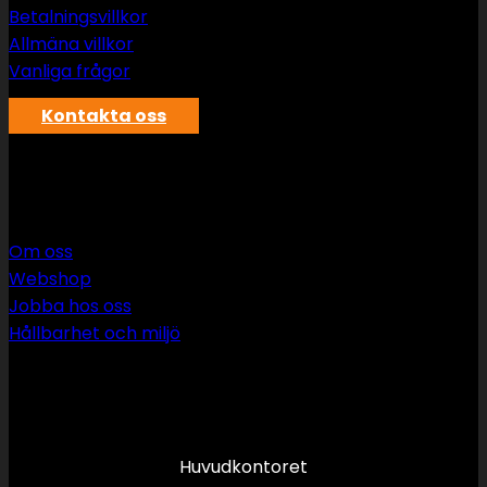
Betalningsvillkor
Allmäna villkor
Vanliga frågor
Kontakta oss
SWS rör & vvs AB
Om oss
Webshop
Jobba hos oss
Hållbarhet och miljö
090 349 34 34
info@swsror.se
Huvudkontoret