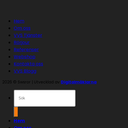
Hem
Om oss
VVS Tjänster
Rörjour
Referenser
Webshop
Kontakta oss
VVS Blogg
2026 © Swsror | Utvecklad av
Digitalmäklarna
Sök
efter:
Hem
Om oss