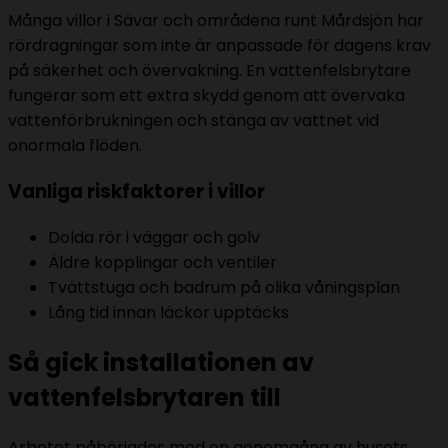
Många villor i Sävar och områdena runt Mårdsjön har
rördragningar som inte är anpassade för dagens krav
på säkerhet och övervakning. En vattenfelsbrytare
fungerar som ett extra skydd genom att övervaka
vattenförbrukningen och stänga av vattnet vid
onormala flöden.
Vanliga riskfaktorer i villor
Dolda rör i väggar och golv
Äldre kopplingar och ventiler
Tvättstuga och badrum på olika våningsplan
Lång tid innan läckor upptäcks
Så gick installationen av
vattenfelsbrytaren till
Arbetet påbörjades med en genomgång av husets