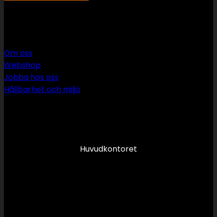
SWS rör & vvs AB
Om oss
Webshop
Jobba hos oss
Hållbarhet och miljö
090 349 34 34
info@swsror.se
Huvudkontoret