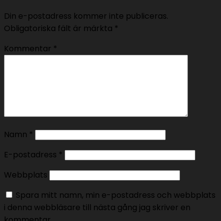
Din e-postadress kommer inte publiceras.
Obligatoriska fält är märkta
*
Kommentar
*
Namn
*
E-postadress
*
Webbplats
Spara mitt namn, min e-postadress och webbplats
i denna webbläsare till nästa gång jag skriver en
kommentar.