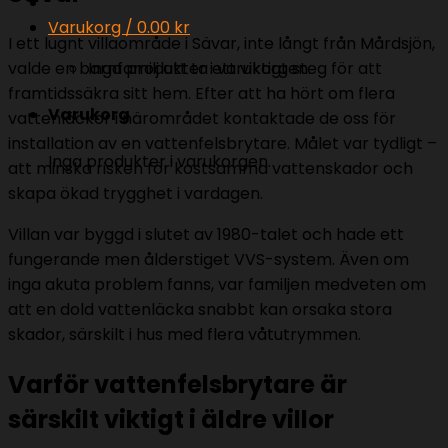
Varukorg /
0.00
kr
I ett lugnt villaområde i Sävar, inte långt från Mårdsjön,
valde en barnfamilj att ta ett viktigt steg för att
Inga produkter i varukorgen.
framtidssäkra sitt hem. Efter att ha hört om flera
Varukorg
vattenläckor i närområdet kontaktade de oss för
installation av en vattenfelsbrytare. Målet var tydligt –
Inga produkter i varukorgen.
att minska risken för kostsamma vattenskador och
skapa ökad trygghet i vardagen.
Villan var byggd i slutet av 1980-talet och hade ett
fungerande men ålderstiget VVS-system. Även om
inga akuta problem fanns, var familjen medveten om
att en dold vattenläcka snabbt kan orsaka stora
skador, särskilt i hus med flera våtutrymmen.
Varför vattenfelsbrytare är
särskilt viktigt i äldre villor