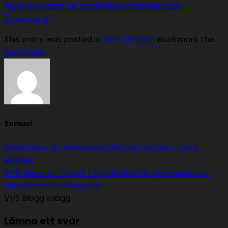
åtgärda skador är vattenfelsbrytare en klok
investering.
This entry was posted in
VVS Tjänster
. Bookmark the
permalink
.
Samuel
Installation av vedpanna i villa i Hörnefors – nära
Kylören
VVS-tjänster i Umeå – installation av nya radiatorer
nära Västra Kyrkogatan
VVS Blogg inlägg
Lämna ett svar