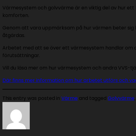
Värmesystem och golvvärme är en viktig del av hur ett
komforten.
Genom att vara uppmärksam på hur värmen beter sig k
åtgärdas.
Arbetet med att se över ett värmesystem handlar om att
förutsättningar.
Vill du läsa mer om hur värmesystem och andra VVS-tjä
Där finns mer information om hur arbetet utförs och vad
This entry was posted in
Värme
and tagged
Golvvärme