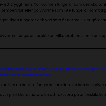
v ett tryggt hem. När värmen fungerar som den ska tänk
n temperatur eller golvvärme som inte fungerar som tidiga
entligen fungerar och vad som är normalt. Det gäller s
olvvärme fungerar i praktiken, vilka problem som kan up
äkerställa att värmen fördelas jämnt och fungerar som 
åverkar komforten i hemmet.
kar. Om en del inte fungerar som den ska kan det påver
vs i praktiken, snarare än att fokusera på en enskild k