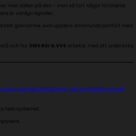
er man sällan på den – men så fort något förändras
re är vanliga signaler.
ärskilt golvvärme, som upplevs annorlunda jämfört med
pstå och hur
SWS Rör & VVS
arbetar med att undersöka
den ska i hela fastigheten. Det kan handla om allt
ka hela systemet.
omponent.