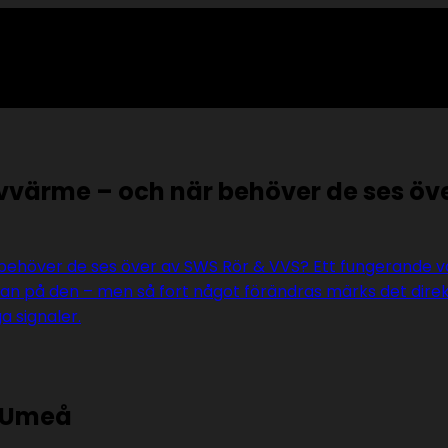
värme – och när behöver de ses öv
 Umeå