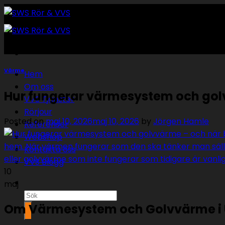
Skip
to
content
Värme
Hem
Om oss
Hur fungerar värmesystem och golv
VVS Tjänster
Rörjour
Posted on
maj 10, 2026
maj 10, 2026
by
Jörgen Hamle
Referenser
Webshop
Kontakta oss
VVS Blogg
10
maj
Sök
Om Värmesystem och Golvvärme i
efter: