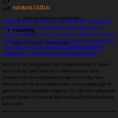
07
Varukorg /
0.00
kr
mar
Inga produkter i varukorgen.
Solpaneler har blivit en allt vanligare del av moderna
energilösningar i svenska hem. Samtidigt undrar
Varukorg
många husägare i norra Sverige om tekniken verkligen
fungerar lika bra där som längre söderut. En fråga som
Inga produkter i varukorgen.
ofta ställs är därför:
lönar det sig att installera
solpaneler i Umeå trots mindre soltimmar?
Svaret är att solpaneler kan fungera effektivt även i
norra klimat. Det finns dock flera faktorer som
påverkar hur bra systemet fungerar och hur stor
nytta du kan få av installationen. I denna guide går vi
igenom hur solpaneler fungerar, hur klimatet påverkar
produktionen och vad du bör tänka på innan du fattar
ett beslut.