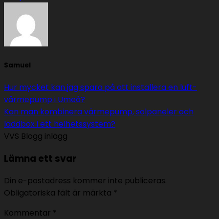
Samuel
Hur mycket kan jag spara på att installera en luft-
värmepump i Umeå?
Kan man kombinera värmepump, solpaneler och
laddbox i ett helhetssystem?
VVS Blogg inlägg
Lämna ett svar
Din e-postadress kommer inte publiceras.
Obligatoriska fält är märkta
*
Kommentar
*