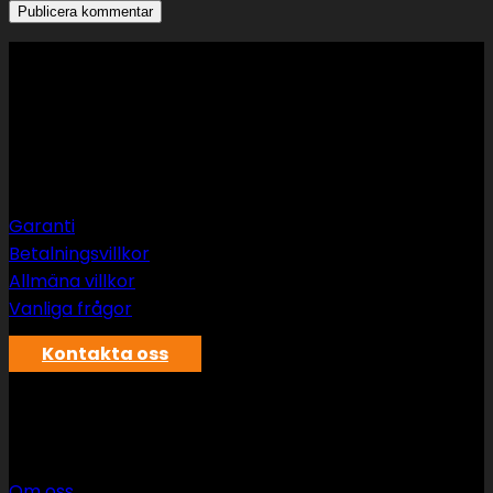
Support
Garanti
Betalningsvillkor
Allmäna villkor
Vanliga frågor
Kontakta oss
SWS rör & vvs AB
Om oss