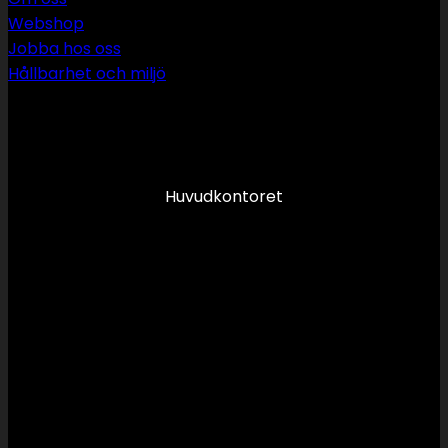
Webshop
Jobba hos oss
Hållbarhet och miljö
090 349 34 34
info@swsror.se
Huvudkontoret