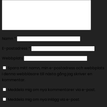
Namn
*
E-postadress
*
Webbplats
Spara mitt namn, min e-postadress och webbplats
i denna webbläsare till nästa gång jag skriver en
kommentar.
Meddela mig om nya kommentarer via e-post.
Meddela mig om nya inlägg via e-post.