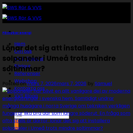
Skip
to
content
Förnybar energi
Hem
Lönar det sig att installera
Om oss
solpaneler i Umeå trots mindre
VVS Tjänster
Rörjour
soltimmar?
Referenser
Webshop
Posted on
mars 7, 2026
mars 7, 2026
by
Samuel
Kontakta oss
VVS Blogg
Sök
efter: