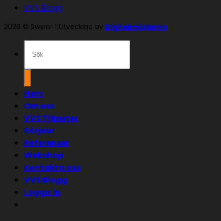
VVS Blogg
2026 © Swsror | Utvecklad av
Digitalmäklarna
Sök
efter:
Hem
Om oss
VVS Tjänster
Rörjour
Referenser
Webshop
Kontakta oss
VVS Blogg
Logga in