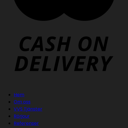
Hem
Om oss
VVS Tjänster
Rörjour
Referenser