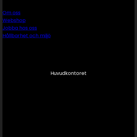
Om oss
Webshop
Jobba hos oss
Hållbarhet och miljö
090 349 34 34
info@swsror.se
Huvudkontoret