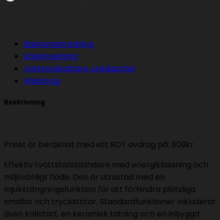
installation
mängd
Kategorier
Badrumsinredning
Köksinredning
Vattenutkastare, uteduschar
Webshop
Beskrivning
Priset är beräknat med ett ROT avdrag på: 809kr
Effektiv tvättställsblandare med energiklassning och
miljövänligt flöde. Den är utrustad med en
mjukstängningsfunktion för att förhindra plötsliga
smällar och tryckstötar. Standardfunktioner inkluderar
även kallstart, en keramisk tätning och en inbyggd