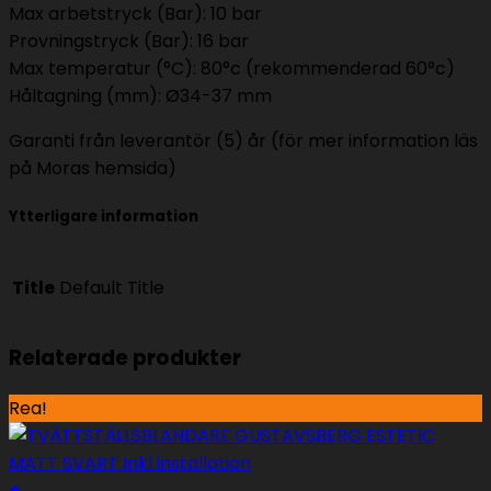
Max arbetstryck (Bar): 10 bar
Provningstryck (Bar): 16 bar
Max temperatur (°C): 80°c (rekommenderad 60°c)
Håltagning (mm): Ø34-37 mm
Garanti från leverantör (5) år (för mer information läs
på Moras hemsida)
Ytterligare information
Title
Default Title
Relaterade produkter
Rea!
+